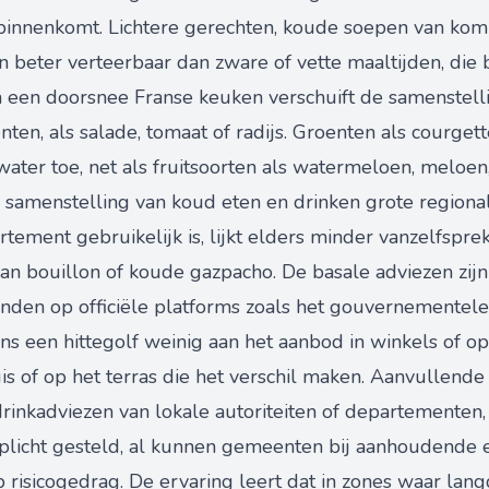
uit binnenkomt. Lichtere gerechten, koude soepen van k
n beter verteerbaar dan zware of vette maaltijden, die b
In een doorsnee Franse keuken verschuift de samenstell
ten, als salade, tomaat of radijs. Groenten als courgett
ter toe, net als fruitsoorten als watermeloen, meloen,
e samenstelling van koud eten en drinken grote regiona
rtement gebruikelijk is, lijkt elders minder vanzelfspre
an bouillon of koude gazpacho. De basale adviezen zijn
inden op officiële platforms zoals het gouvernementele
ens een hittegolf weinig aan het aanbod in winkels of op
is of op het terras die het verschil maken. Aanvullende
drinkadviezen van lokale autoriteiten of departementen,
rplicht gesteld, al kunnen gemeenten bij aanhoudende
isicogedrag. De ervaring leert dat in zones waar langd