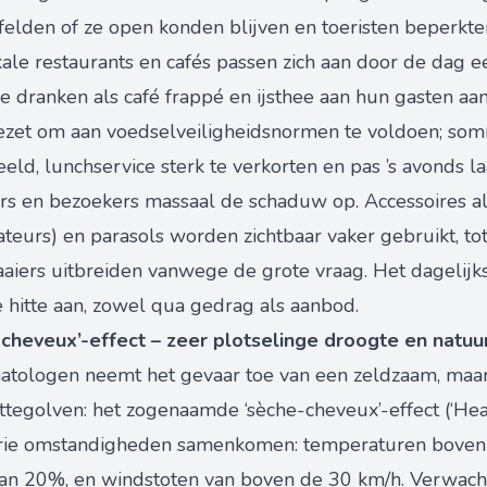
elden of ze open konden blijven en toeristen beperkten
le restaurants en cafés passen zich aan door de dag ee
de dranken als café frappé en ijsthee aan hun gasten a
gezet om aan voedselveiligheidsnormen te voldoen; s
eeld, lunchservice sterk te verkorten en pas ’s avonds l
rs en bezoekers massaal de schaduw op. Accessoires al
teurs) en parasols worden zichtbaar vaker gebruikt, to
iers uitbreiden vanwege de grote vraag. Het dagelijks
 hitte aan, zowel qua gedrag als aanbod.
e-cheveux’-effect – zeer plotselinge droogte en natu
atologen neemt het gevaar toe van een zeldzaam, maar
ttegolven: het zogenaamde ‘sèche-cheveux’-effect (‘Hea
drie omstandigheden samenkomen: temperaturen boven 
 dan 20%, en windstoten van boven de 30 km/h. Verwac