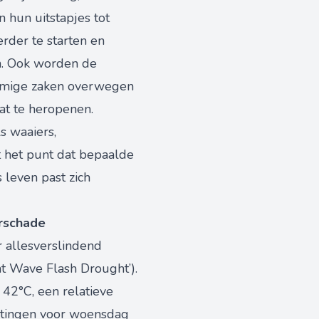
 hun uitstapjes tot
rder te starten en
an. Ook worden de
ommige zaken overwegen
aat te heropenen.
s waaiers,
t het punt dat bepaalde
 leven past zich
urschade
 allesverslindend
t Wave Flash Drought’).
42°C, een relatieve
htingen voor woensdag