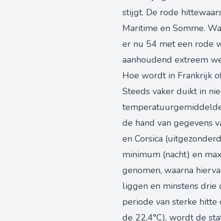
stijgt. De rode hittewaa
Maritime en Somme. Waar
er nu 54 met een rode w
aanhoudend extreem wee
Hoe wordt in Frankrijk o
Steeds vaker duikt in ni
temperatuurgemiddelde 
de hand van gegevens va
en Corsica (uitgezonder
minimum (nacht) en maxi
genomen, waarna hiervan
liggen en minstens drie 
periode van sterke hitte
de 22,4°C), wordt de st