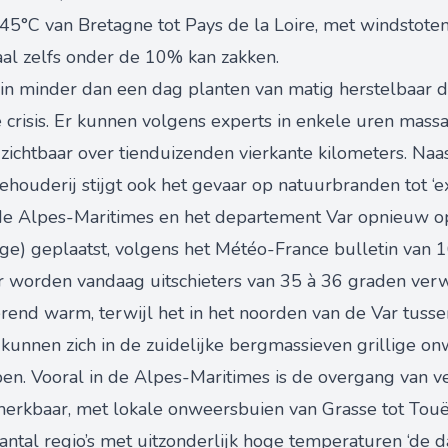
 45°C van Bretagne tot Pays de la Loire, met windstote
aal zelfs onder de 10% kan zakken.
at in minder dan een dag planten van matig herstelbaar 
 crisis. Er kunnen volgens experts in enkele uren massa
 zichtbaar over tienduizenden vierkante kilometers. N
eehouderij stijgt ook het gevaar op natuurbranden tot ‘e
n de Alpes-Maritimes en het departement Var opnieuw 
ange) geplaatst, volgens het Météo-France bulletin van 
r worden vandaag uitschieters van 35 à 36 graden verwa
end warm, terwijl het in het noorden van de Var tussen
 kunnen zich in de zuidelijke bergmassieven grillige o
pen. Vooral in de Alpes-Maritimes is de overgang van 
 merkbaar, met lokale onweersbuien van Grasse tot Touë
aantal regio’s met uitzonderlijk hoge temperaturen ‘de d