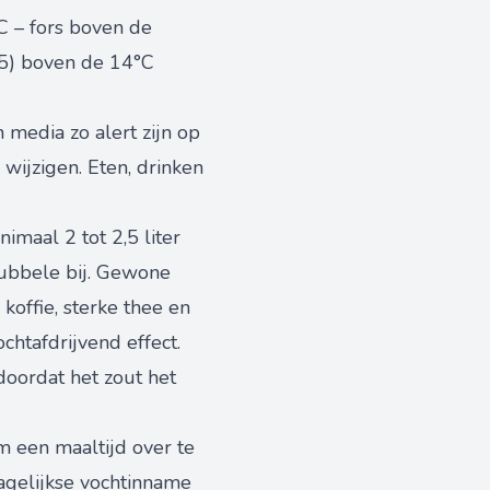
C – fors boven de
25) boven de 14°C
media zo alert zijn op
ijzigen. Eten, drinken
imaal 2 tot 2,5 liter
fdubbele bij. Gewone
 koffie, sterke thee en
chtafdrijvend effect.
oordat het zout het
 een maaltijd over te
agelijkse vochtinname