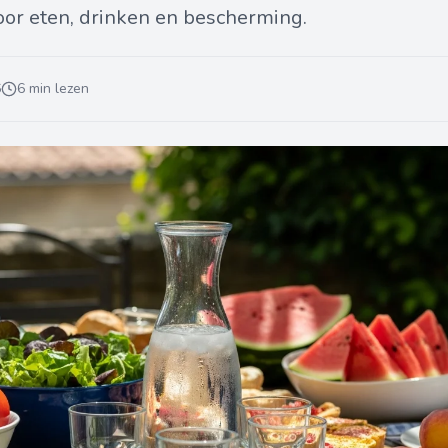
oor eten, drinken en bescherming.
6
6 min lezen