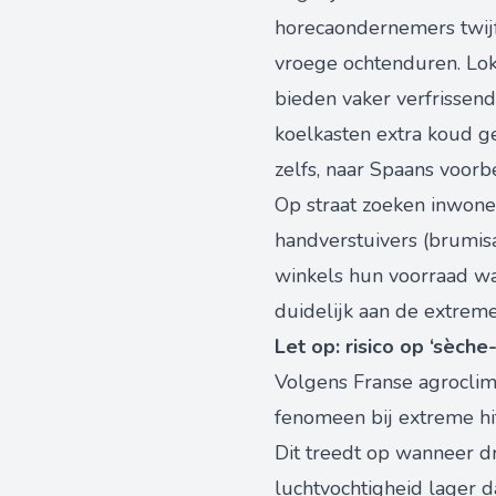
horecaondernemers twijf
vroege ochtenduren. Loka
bieden vaker verfrissen
koelkasten extra koud 
zelfs, naar Spaans voorb
Op straat zoeken inwone
handverstuivers (brumisa
winkels hun voorraad waa
duidelijk aan de extreme
Let op: risico op ‘sèch
Volgens Franse agroclim
fenomeen bij extreme hi
Dit treedt op wanneer 
luchtvochtigheid lager