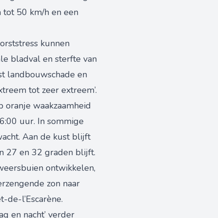
n tot 50 km/h en een
dorststress kunnen
le bladval en sterfte van
aast landbouwschade en
xtreem tot zeer extreem’.
op oranje waakzaamheid
16:00 uur. In sommige
cht. Aan de kust blijft
 27 en 32 graden blijft.
nweersbuien ontwikkelen,
verzengende zon naar
t-de-l’Escarène.
ag en nacht’ verder