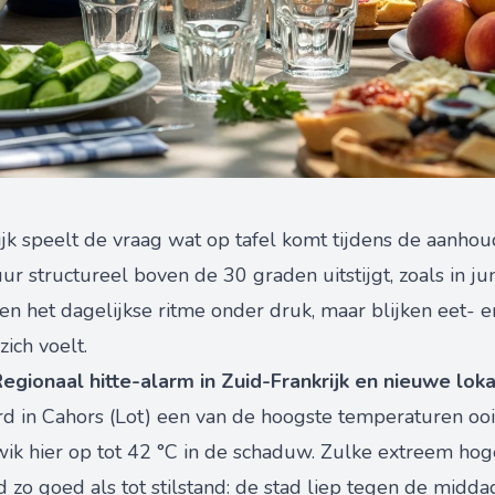
ijk speelt de vraag wat op tafel komt tijdens de aanho
r structureel boven de 30 graden uitstijgt, zoals in j
alleen het dagelijkse ritme onder druk, maar blijken eet
ich voelt.
egionaal hitte-alarm in Zuid-Frankrijk en nieuwe lok
 in Cahors (Lot) een van de hoogste temperaturen ooit
wik hier op tot 42 °C in de schaduw. Zulke extreem h
d zo goed als tot stilstand: de stad liep tegen de midda