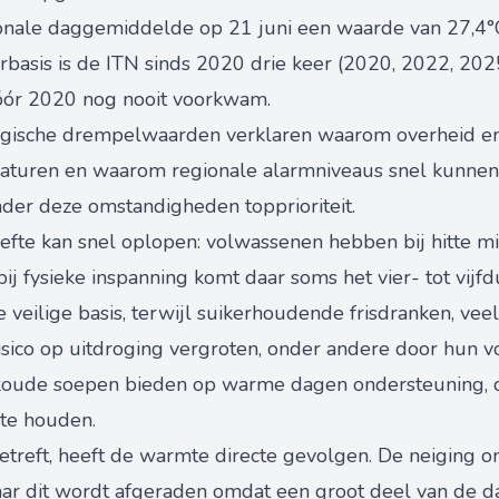
ionale daggemiddelde op 21 juni een waarde van 27,4°
arbasis is de ITN sinds 2020 drie keer (2020, 2022, 20
óór 2020 nog nooit voorkwam.
ogische drempelwaarden verklaren waarom overheid en 
turen en waarom regionale alarmniveaus snel kunnen w
nder deze omstandigheden topprioriteit.
fte kan snel oplopen: volwassenen hebben bij hitte min
bij fysieke inspanning komt daar soms het vier- tot vij
 veilige basis, terwijl suikerhoudende frisdranken, veel
risico op uitdroging vergroten, onder andere door hun vo
e koude soepen bieden op warme dagen ondersteuning, d
 te houden.
reft, heeft de warmte directe gevolgen. De neiging om
aar dit wordt afgeraden omdat een groot deel van de d