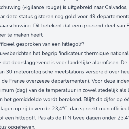
rschuwing (vigilance rouge) is uitgebreid naar Calvados,
 deze status gisteren nog gold voor 49 departementen 
aarschuwing. Dit betekent dat een groeiend deel van F
r te maken heeft.
fficieel gesproken van een hittegolf?
euwsberichten het begrip 'indicateur thermique national'
dat doorslaggevend is voor landelijke alarmfasen. De
n 30 meteorologische meetstations verspreid over hee
d de Franse overzeese departementen). Voor deze inde
mum (dag) van de temperatuur in zowel stedelijk als l
 het gemiddelde wordt berekend. Blijft dit cijfer op 
dagen op rij boven de 23,4°C, dan spreekt men officieel
 of een hittegolf. Pas als de ITN twee dagen onder 23,4°
atus opgeheven.