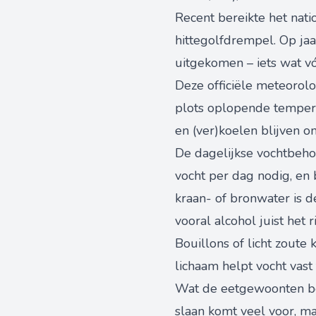
Recent bereikte het nat
hittegolfdrempel. Op ja
uitgekomen – iets wat v
Deze officiële meteorol
plots oplopende tempera
en (ver)koelen blijven o
De dagelijkse vochtbehoe
vocht per dag nodig, en 
kraan- of bronwater is de
vooral alcohol juist het 
Bouillons of licht zout
lichaam helpt vocht vast
Wat de eetgewoonten bet
slaan komt veel voor, m