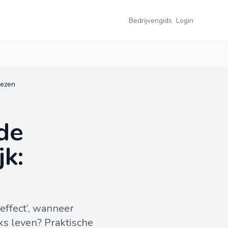
Bedrijvengids
Login
iezen
de
jk:
-effect’, wanneer
ks leven? Praktische