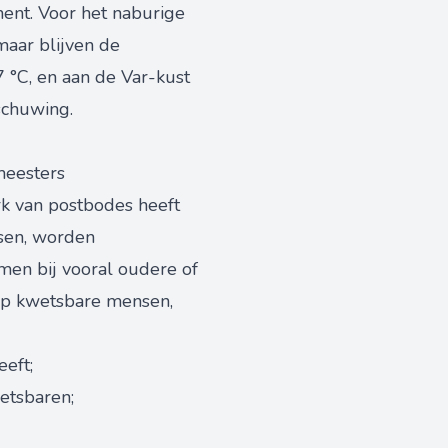
ment. Voor het naburige
maar blijven de
 °C, en aan de Var-kust
schuwing.
meesters
rk van postbodes heeft
nsen, worden
men bij vooral oudere of
op kwetsbare mensen,
eeft;
etsbaren;