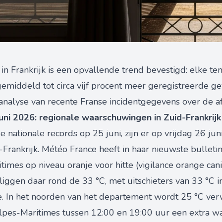
 in Frankrijk is een opvallende trend bevestigd: elke t
gemiddeld tot circa vijf procent meer geregistreerde ge
e analyse van recente Franse incidentgegevens over de a
juni 2026: regionale waarschuwingen in Zuid-Frankrijk
nationale records op 25 juni, zijn er op vrijdag 26 ju
rankrijk. Météo France heeft in haar nieuwste bulletin
mes op niveau oranje voor hitte (vigilance orange canicu
gen daar rond de 33 °C, met uitschieters van 33 °C in
. In het noorden van het departement wordt 25 °C ver
lpes-Maritimes tussen 12:00 en 19:00 uur een extra w