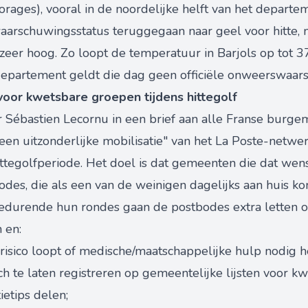
orages), vooral in de noordelijke helft van het departe
aarschuwingsstatus teruggegaan naar geel voor hitte, 
eer hoog. Zo loopt de temperatuur in Barjols op tot 37
-departement geldt die dag geen officiële onweerswaar
voor kwetsbare groepen tijdens hittegolf
r Sébastien Lecornu in een brief aan alle Franse burge
een uitzonderlijke mobilisatie" van het La Poste-netwe
ittegolfperiode. Het doel is dat gemeenten die dat we
des, die als een van de weinigen dagelijks aan huis ko
Gedurende hun rondes gaan de postbodes extra letten 
 en:
risico loopt of medische/maatschappelijke hulp nodig h
 te laten registreren op gemeentelijke lijsten voor kw
etips delen;