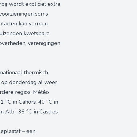
bij wordt expliciet extra
evoorzieningen soms
ontacten kan vormen.
duizenden kwetsbare
 overheden, verenigingen
nationaal thermisch
d op donderdag al weer
dere regio’s. Météo
 °C in Cahors, 40 °C in
 Albi, 36 °C in Castres
geplaatst – een