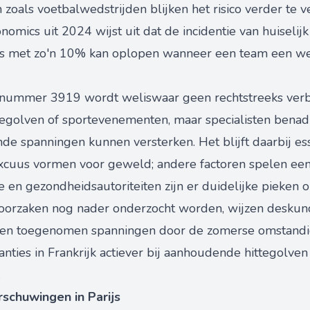
zoals voetbalwedstrijden blijken het risico verder te 
omics uit 2024 wijst uit dat de incidentie van huiseli
s met zo'n 10% kan oplopen wanneer een team een we
ienummer 3919 wordt weliswaar geen rechtstreeks ver
tegolven of sportevenementen, maar specialisten benad
e spanningen kunnen versterken. Het blijft daarbij e
 excuus vormen voor geweld; andere factoren spelen een
e en gezondheidsautoriteiten zijn er duidelijke pieke
 oorzaken nog nader onderzocht worden, wijzen deskund
id en toegenomen spanningen door de zomerse omstand
ties in Frankrijk actiever bij aanhoudende hittegolven 
.
rschuwingen in Parijs