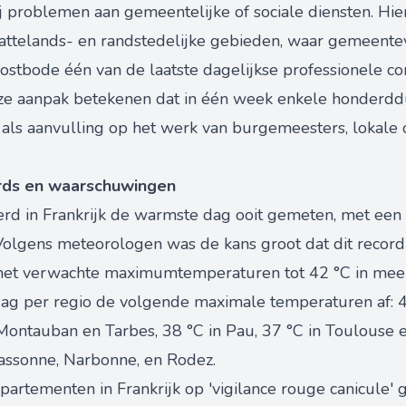
 problemen aan gemeentelijke of sociale diensten. Hier
attelands- en randstedelijke gebieden, waar gemeent
ostbode één van de laatste dagelijkse professionele c
ze aanpak betekenen dat in één week enkele honderd
 als aanvulling op het werk van burgemeesters, lokale
ords en waarschuwingen
d in Frankrijk de warmste dag ooit gemeten, met een 
Volgens meteorologen was de kans groot dat dit recor
et verwachte maximumtemperaturen tot 42 °C in meer
ag per regio de volgende maximale temperaturen af: 41
ontauban en Tarbes, 38 °C in Pau, 37 °C in Toulouse en
cassonne, Narbonne, en Rodez.
epartementen in Frankrijk op 'vigilance rouge canicule' 