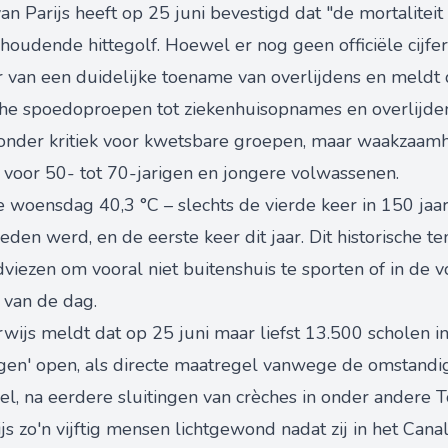
 Parijs heeft op 25 juni bevestigd dat "de mortaliteit 
houdende hittegolf. Hoewel er nog geen officiële cijfe
 van een duidelijke toename van overlijdens en meldt d
che spoedoproepen tot ziekenhuisopnames en overlijden
ijzonder kritiek voor kwetsbare groepen, maar waakzaam
 voor 50- tot 70-jarigen en jongere volwassenen.
kte woensdag 40,3 °C – slechts de vierde keer in 150 j
eden werd, en de eerste keer dit jaar. Dit historische 
viezen om vooral niet buitenshuis te sporten of in de vo
 van de dag.
ijs meldt dat op 25 juni maar liefst 13.500 scholen in F
ngen' open, als directe maatregel vanwege de omstandig
l, na eerdere sluitingen van crèches in onder andere 
js zo'n vijftig mensen lichtgewond nadat zij in het Cana