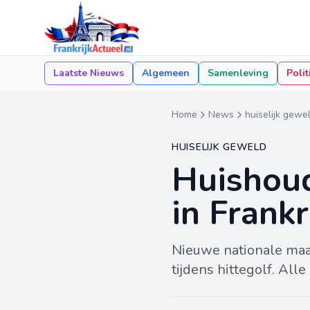
Laatste Nieuws
Algemeen
Samenleving
Polit
Home
News
huiselijk gewe
HUISELIJK GEWELD
Huishoude
in Frankr
Nieuwe nationale maa
tijdens hittegolf. All