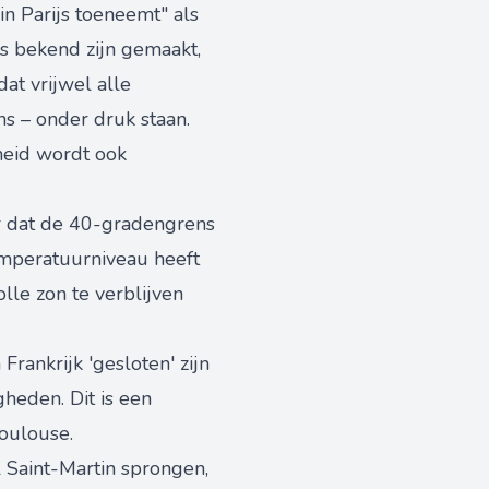
in Parijs toeneemt" als
rs bekend zijn gemaakt,
at vrijwel alle
s – onder druk staan.
heid wordt ook
aar dat de 40-gradengrens
temperatuurniveau heeft
lle zon te verblijven
rankrijk 'gesloten' zijn
heden. Dit is een
Toulouse.
l Saint-Martin sprongen,