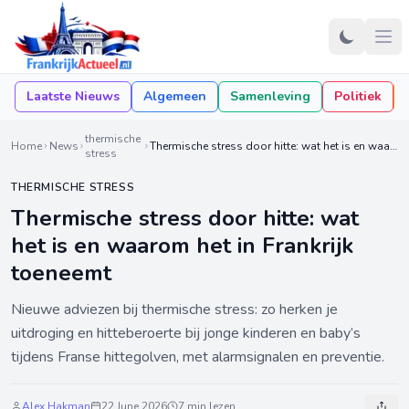
Laatste Nieuws
Algemeen
Samenleving
Politiek
thermische
Home
News
Thermische stress door hitte: wat het is en waarom het in Frankrijk toeneemt
stress
THERMISCHE STRESS
Thermische stress door hitte: wat
het is en waarom het in Frankrijk
toeneemt
Nieuwe adviezen bij thermische stress: zo herken je
uitdroging en hitteberoerte bij jonge kinderen en baby’s
tijdens Franse hittegolven, met alarmsignalen en preventie.
Alex Hakman
22 June 2026
7 min lezen