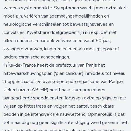
wegens systeemdrukte. Symptomen waarbij men extra alert
moet zijn, variëren van ademhalingsmoeilijkheden en
neurologische verschijnselen tot bewustzijnsverlies en
convulsies. Kwetsbare doelgroepen zijn nu expliciet niet
alleen ouderen, maar ook volwassenen vanaf 50 jaar,
zwangere vrouwen, kinderen en mensen met epilepsie of
andere chronische aandoeningen.
In Île-de-France heeft de prefectuur van Parijs het
hittewaarschuwingsplan ('plan canicule') inmiddels tot niveau
3 opgeschaald. De overkoepelende organisatie van Parijse
ziekenhuizen (AP-HP) heeft haar alarmprocedures
aangescherpt: spoeddiensten focussen extra op signalen die
wijzen op hittestress en volgen het aantal beschikbare
bedden in de intensive care nauwlettend. Opmerkelijk is dat
tot maandag nog geen significante stijging werd gezien in het
aantal spoedopnames onder 75-plussers; artsen houden er