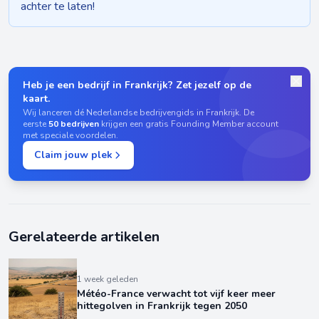
achter te laten!
Heb je een bedrijf in Frankrijk? Zet jezelf op de
kaart.
Wij lanceren dé Nederlandse bedrijvengids in Frankrijk. De
eerste
50 bedrijven
krijgen een gratis Founding Member account
met speciale voordelen.
Claim jouw plek
Gerelateerde artikelen
1 week geleden
Météo-France verwacht tot vijf keer meer
hittegolven in Frankrijk tegen 2050