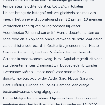
temperatuur 's ochtends al op tot 32°C in lokalen.
Helaas brengt de hittegolf ook veiligheidsrisico’s met zich
mee: in het weekend voorafgaand aan 22 juni zijn 13 mensen
verdronken toen zij verkoeling zochten bij water.
Voor dinsdag 23 juni staan er 54 Franse departementen op
code rood en 35 op code oranje vanwege de hitte, wat geldt
als een historisch record. In Occitanië zijn onder meer Haute-
Garonne, Gers, Lot, Hautes-Pyrénées, Tarn en Tarn-et-
Garonne in rode waarschuwing. In ex-Aquitaine geldt dit voor
alle departementen. Daarnaast zijn bosgebieden bijzonder
kwetsbaar: Météo-France heeft voor maar liefst 27
departementen, waaronder Aude, Gard, Haute-Garonne,
Gers, Hérault, Gironde en Lot-et-Garonne, een oranje
bosbrandwaarschuwing afgegeven.
De nachtelijke temperaturen blijven extreem hoog: in veel
gebieden daalt het kwik nauwelijks tot onder de 19–22°C,