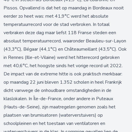
Pissos. Opvallend is dat het op maandag in Bordeaux nooit
eerder zo heet was: met 41,9°C werd het absolute
temperatuurrecord voor de stad verbroken. In totaal
verbraken deze dag maar liefst 118 Franse steden een
absoluut temperatuurrecord, waaronder Beaulieu-sur-Layon
(43,3°C), Bégaar (44,1°C) en Châteaumeillant (43,5°C). Ook
in Rennes (Ille-et-Vilaine) werd het hitterecord gebroken
met 40,6°C, het hoogste sinds het vorige record uit 2022.
De impact van de extreme hitte is ook praktisch merkbaar:
op maandag 22 juni bleven 1.352 scholen in heel Frankrijk
dicht vanwege de onhoudbare omstandigheden in de
klaslokalen. In Île-de-France, onder andere in Puteaux
(Hauts-de-Seine), zijn maatregelen genomen zoals het
plaatsen van brumisatoren (waterverstuivers) op
schoolpleinen en het toestaan van ventilatoren en
waterverstuivers in de klas. In sommige gevallen liep de