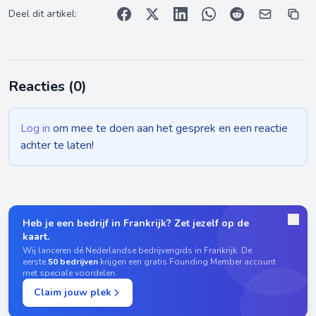
Deel dit artikel:
Reacties (
0
)
Log in
om mee te doen aan het gesprek en een reactie
achter te laten!
Heb je een bedrijf in Frankrijk? Zet jezelf op de
kaart.
Wij lanceren dé Nederlandse bedrijvengids in Frankrijk. De
eerste
50 bedrijven
krijgen een gratis Founding Member account
met speciale voordelen.
Claim jouw plek