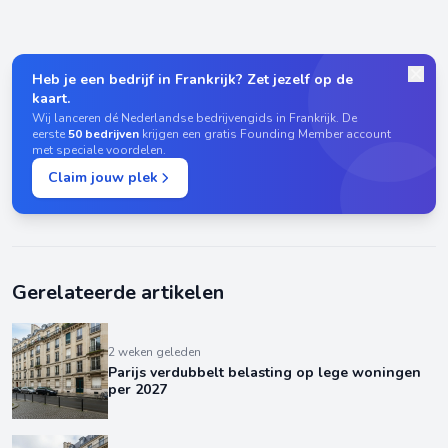
Heb je een bedrijf in Frankrijk? Zet jezelf op de
kaart.
Wij lanceren dé Nederlandse bedrijvengids in Frankrijk. De
eerste
50 bedrijven
krijgen een gratis Founding Member account
met speciale voordelen.
Claim jouw plek
Gerelateerde artikelen
2 weken geleden
Parijs verdubbelt belasting op lege woningen
per 2027