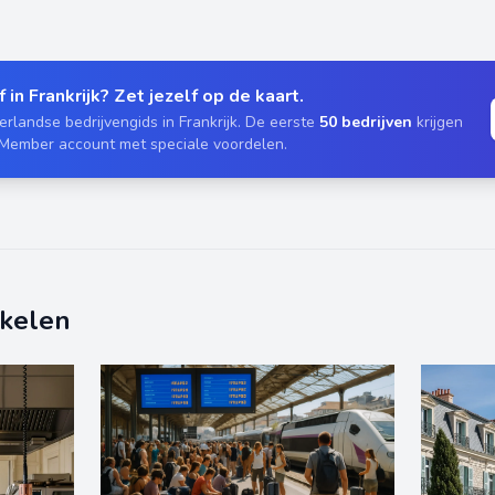
 in Frankrijk? Zet jezelf op de kaart.
rlandse bedrijvengids in Frankrijk. De eerste
50 bedrijven
krijgen
 Member account met speciale voordelen.
ikelen