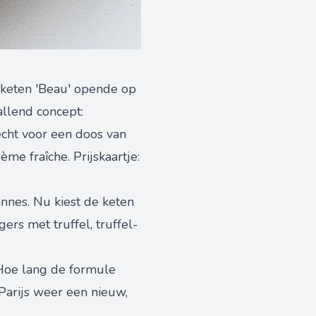
 keten 'Beau' opende op
allend concept:
recht voor een doos van
me fraîche. Prijskaartje:
annes. Nu kiest de keten
rs met truffel, truffel-
 Hoe lang de formule
 Parijs weer een nieuw,