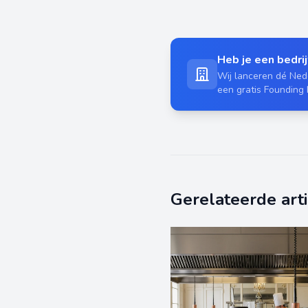
Heb je een bedrijf
Wij lanceren dé Nede
een gratis Founding
Gerelateerde art