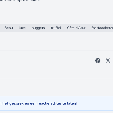
Beau
luxe
nuggets
truffel
Côte d’Azur
fastfoodkete
het gesprek en een reactie achter te laten!