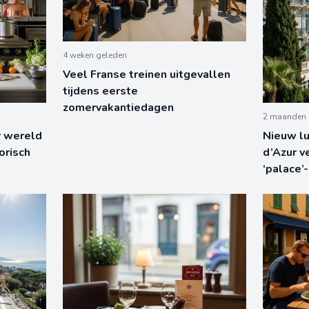
4 weken geleden
Veel Franse treinen uitgevallen
tijdens eerste
zomervakantiedagen
2 maanden 
r wereld
Nieuw lu
orisch
d’Azur v
‘palace’