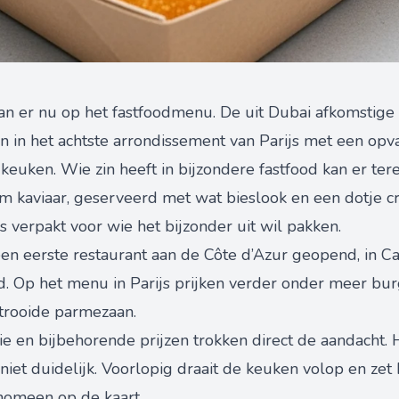
an er nu op het fastfoodmenu. De uit Dubai afkomstige
 in het achtste arrondissement van Parijs met een opv
 keuken. Wie zin heeft in bijzondere fastfood kan er te
 kaviaar, geserveerd met wat bieslook en een dotje crè
s verpakt voor wie het bijzonder uit wil pakken.
 een eerste restaurant aan de Côte d’Azur geopend, in C
. Op het menu in Parijs prijken verder onder meer burge
trooide parmezaan.
e en bijbehorende prijzen trokken direct de aandacht.
 niet duidelijk. Voorlopig draait de keuken volop en zet
nomeen op de kaart.