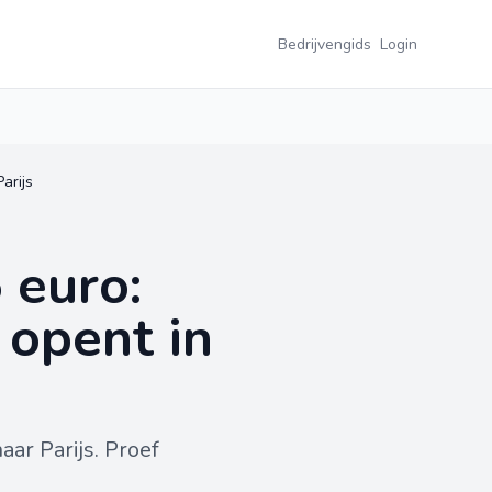
Bedrijvengids
Login
arijs
 euro:
 opent in
ar Parijs. Proef