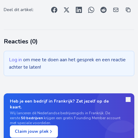
Deel dit artikel:
Reacties (
0
)
Log in
om mee te doen aan het gesprek en een reactie
achter te laten!
Heb je een bedrijf in Frankrijk? Zet jezelf op de
kaart.
Wij lanceren dé Nederlandse bedrijvengids in Frankrijk. De
eerste
50 bedrijven
krijgen een gratis Founding Member account
met speciale voordelen.
Claim jouw plek