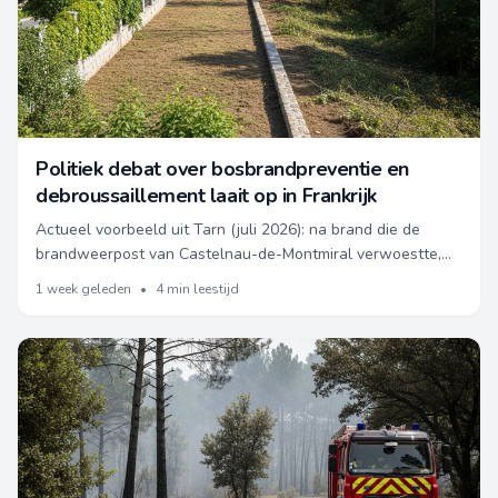
Politiek debat over bosbrandpreventie en
debroussaillement laait op in Frankrijk
Actueel voorbeeld uit Tarn (juli 2026): na brand die de
brandweerpost van Castelnau-de-Montmiral verwoestte,
werden directe noodmaatregelen getroffen voor
1 week geleden
•
4 min leestijd
hulpverlening. Dit illustreert operationele veerkracht bij
bosbranden in Frankrijk.