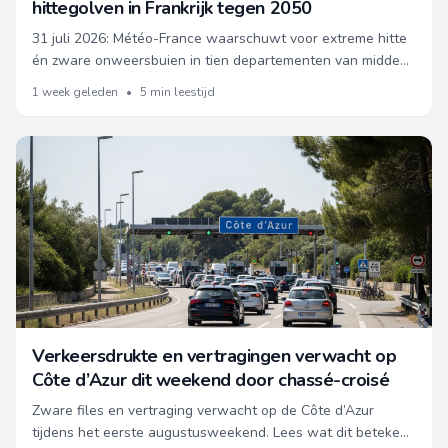
hittegolven in Frankrijk tegen 2050
31 juli 2026: Météo-France waarschuwt voor extreme hitte
én zware onweersbuien in tien departementen van midden-
en oost-Frankrijk. Details over getroffen regio’s, risico's op
1 week geleden
•
5 min leestijd
hagel, wind en intense neerslag.
Verkeersdrukte en vertragingen verwacht op
Côte d’Azur dit weekend door chassé-croisé
Zware files en vertraging verwacht op de Côte d’Azur
tijdens het eerste augustusweekend. Lees wat dit betekent