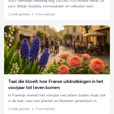
SNCF verkoopt vandaag nog 150.000 TGV-tickets vanaf 19
euro. Bekijk reisdata, voorwaarden en valkuilen voor
Nederlandse en Belgische reizigers.
1 week geleden
•
4 min leestijd
Taal die bloeit: hoe Franse uitdrukkingen in het
voorjaar tot leven komen
In Frankrijk wemelt het voorjaar niet alleen buiten, maar ook
in de taal. Lees hoe planten en bloemen sprankelen in
Franse gesprekken in april en mei.
1 week geleden
•
3 min leestijd