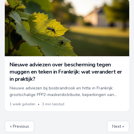
Nieuwe adviezen over bescherming tegen
muggen en teken in Frankrijk: wat verandert er
in praktijk?
Nieuwe adviezen bij bosbrandrook en hitte in Frankrijk:
grootschalige FFP2-maskerdistributie, beperkingen van
maskers, praktische tips voor veilig (her)gebruik van huizen,
1 week geleden
•
3 min leestijd
en aanvullende hygiënemaatregelen met oog op acute
gezondheid.
« Previous
Next »