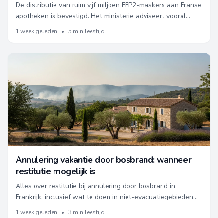
De distributie van ruim vijf miljoen FFP2-maskers aan Franse
apotheken is bevestigd. Het ministerie adviseert vooral
kwetsbare groepen en terugkerende bewoners van Gironde
1 week geleden
•
5 min leestijd
om een masker te halen en voorzorgsmaatregelen te
nemen bij het???
Annulering vakantie door bosbrand: wanneer
restitutie mogelijk is
Alles over restitutie bij annulering door bosbrand in
Frankrijk, inclusief wat te doen in niet-evacuatiegebieden
en hoe het zit met verzekering, pro-rata-terugbetaling en
1 week geleden
•
3 min leestijd