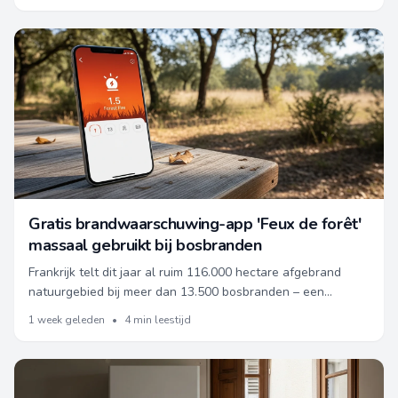
bewijsstukken.
Gratis brandwaarschuwing-app 'Feux de forêt'
massaal gebruikt bij bosbranden
Frankrijk telt dit jaar al ruim 116.000 hectare afgebrand
natuurgebied bij meer dan 13.500 bosbranden – een
historisch record. Lees wat dit betekent in omvang en waar
1 week geleden
•
4 min leestijd
de grootste schade is.