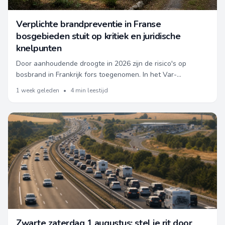
Verplichte brandpreventie in Franse
bosgebieden stuit op kritiek en juridische
knelpunten
Door aanhoudende droogte in 2026 zijn de risico's op
bosbrand in Frankrijk fors toegenomen. In het Var-
departement moesten bijna 5.000 mensen evacueren na
1 week geleden
•
4 min leestijd
een grote brand, met nog steeds geldende maatregelen in
o.a. Barjols en Correns.
Zwarte zaterdag 1 augustus: stel je rit door