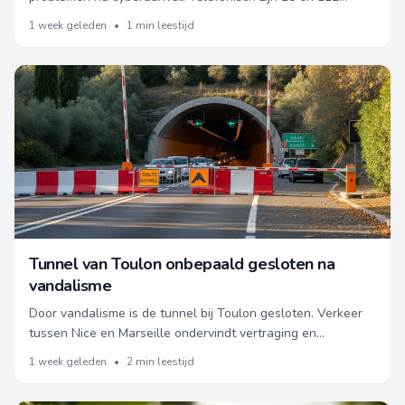
bereikbaar voor noodgevallen.
1 week geleden
•
1 min leestijd
Tunnel van Toulon onbepaald gesloten na
vandalisme
Door vandalisme is de tunnel bij Toulon gesloten. Verkeer
tussen Nice en Marseille ondervindt vertraging en
omrijroutes. Blijf op de hoogte van de situatie.
1 week geleden
•
2 min leestijd