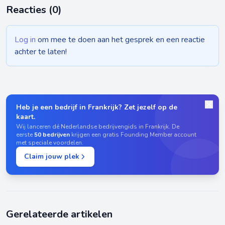
Reacties (
0
)
Log in
om mee te doen aan het gesprek en een reactie
achter te laten!
Heb je een bedrijf in Frankrijk? Zet jezelf op de
kaart.
Wij lanceren dé Nederlandse bedrijvengids in Frankrijk. De
eerste
50 bedrijven
krijgen een gratis Founding Member account
met speciale voordelen.
Claim jouw plek
Gerelateerde artikelen