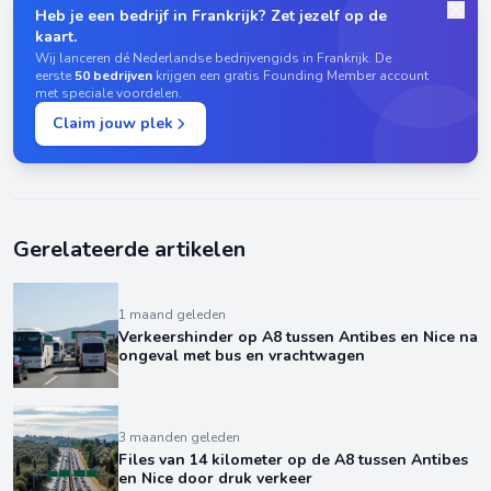
Heb je een bedrijf in Frankrijk? Zet jezelf op de
kaart.
Wij lanceren dé Nederlandse bedrijvengids in Frankrijk. De
eerste
50 bedrijven
krijgen een gratis Founding Member account
met speciale voordelen.
Claim jouw plek
Gerelateerde artikelen
1 maand geleden
Verkeershinder op A8 tussen Antibes en Nice na
ongeval met bus en vrachtwagen
3 maanden geleden
Files van 14 kilometer op de A8 tussen Antibes
en Nice door druk verkeer