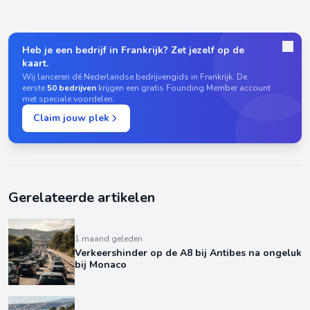
Heb je een bedrijf in Frankrijk? Zet jezelf op de
kaart.
Wij lanceren dé Nederlandse bedrijvengids in Frankrijk. De
eerste
50 bedrijven
krijgen een gratis Founding Member account
met speciale voordelen.
Claim jouw plek
Gerelateerde artikelen
1 maand geleden
Verkeershinder op de A8 bij Antibes na ongeluk
bij Monaco