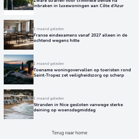
Zware straffen voor criminele bende na
inbraken in luxewoningen aan Côte d’Azur
1 maand geleden
Franse eindexamens vanaf 2027 alleen in de
ochtend wegens hitte
1 maand geleden
Toename woningovervallen op toeristen rond
Saint-Tropez zet veiligheidszorg op scherp
1 maand geleden
Stranden in Nice gesloten vanwege sterke
deining op woensdagmiddag
Terug naar home