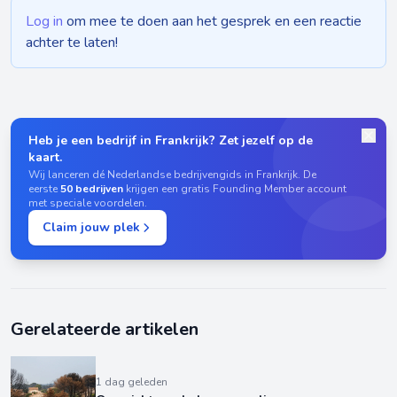
Log in
om mee te doen aan het gesprek en een reactie
achter te laten!
Heb je een bedrijf in Frankrijk? Zet jezelf op de
kaart.
Wij lanceren dé Nederlandse bedrijvengids in Frankrijk. De
eerste
50 bedrijven
krijgen een gratis Founding Member account
met speciale voordelen.
Claim jouw plek
Gerelateerde artikelen
1 dag geleden