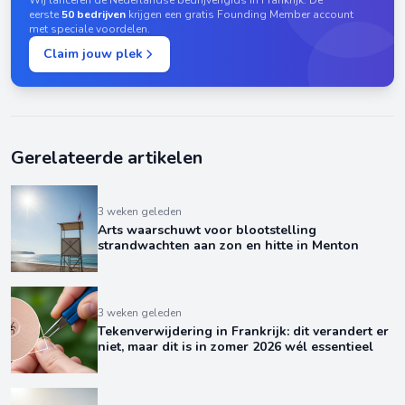
Wij lanceren dé Nederlandse bedrijvengids in Frankrijk. De
eerste
50 bedrijven
krijgen een gratis Founding Member account
met speciale voordelen.
Claim jouw plek
Gerelateerde artikelen
3 weken geleden
Arts waarschuwt voor blootstelling
strandwachten aan zon en hitte in Menton
3 weken geleden
Tekenverwijdering in Frankrijk: dit verandert er
niet, maar dit is in zomer 2026 wél essentieel