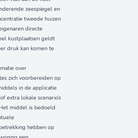
randerende zeespiegel en
centratie tweede huizen
igenaren directe
eel kustplaatsen geldt
der druk kan komen te
rmatie over
tes zich voorbereiden op
ddels in de applicatie
 extra lokale scenario’s
. Het middel is bedoeld
ntuele
d betrekking hebben op
 woning een