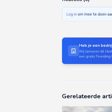
Log in
om mee te doen aan 
Heb je een bedrijf
Wij lanceren dé Nede
een gratis Founding
Gerelateerde art