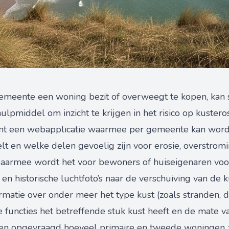
emeente een woning bezit of overweegt te kopen, kan 
hulpmiddel om inzicht te krijgen in het risico op kustero
ent een webapplicatie waarmee per gemeente kan wor
lt en welke delen gevoelig zijn voor erosie, overstro
 Daarmee wordt het voor bewoners of huiseigenaren voo
 en historische luchtfoto’s naar de verschuiving van de ku
rmatie over onder meer het type kust (zoals stranden, d
functies het betreffende stuk kust heeft en de mate v
n opgevraagd hoeveel primaire en tweede woningen zi