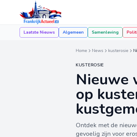
Laatste Nieuws
Algemeen
Samenleving
Polit
Home
News
kusterosie
N
KUSTEROSIE
Nieuwe w
op kuste
kustgeme
Ontdek met de nieuwe
gevoelig zijn voor er