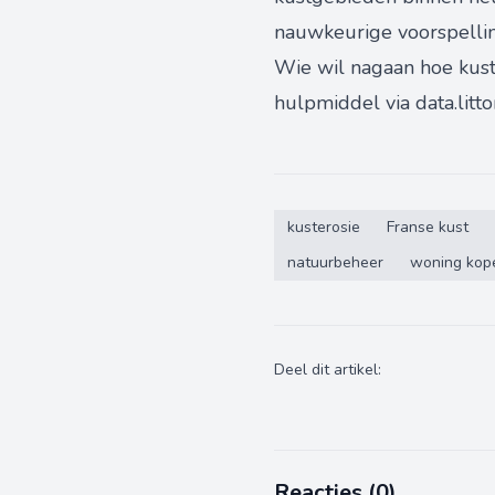
nauwkeurige voorspelling
Wie wil nagaan hoe kust
hulpmiddel via data.litto
kusterosie
Franse kust
natuurbeheer
woning kope
Deel dit artikel:
Reacties (
0
)