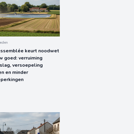
leden
Assemblée keurt noodwet
w goed: verruiming
slag, versoepeling
en en minder
eperkingen