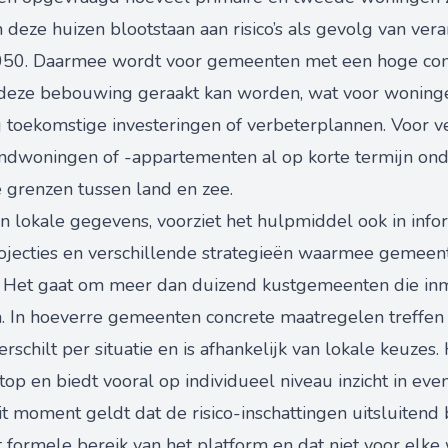
 deze huizen blootstaan aan risico’s als gevolg van ve
 2050. Daarmee wordt voor gemeenten met een hoge con
 deze bebouwing geraakt kan worden, wat voor woninge
 toekomstige investeringen of verbeterplannen. Voor v
andwoningen of -appartementen al op korte termijn on
 grenzen tussen land en zee.
n lokale gegevens, voorziet het hulpmiddel ook in info
ojecties en verschillende strategieën waarmee gemeen
Het gaat om meer dan duizend kustgemeenten die inmi
In hoeverre gemeenten concrete maatregelen treffen of
erschilt per situatie en is afhankelijk van lokale keuzes
op en biedt vooral op individueel niveau inzicht in eve
it moment geldt dat de risico-inschattingen uitsluiten
 formele bereik van het platform en dat niet voor elke