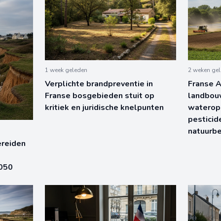
1 week geleden
2 weken ge
Verplichte brandpreventie in
Franse 
Franse bosgebieden stuit op
landbou
kritiek en juridische knelpunten
waterop
pesticid
natuurb
reiden
050