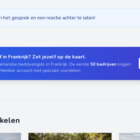
het gesprek en een reactie achter te laten!
 in Frankrijk? Zet jezelf op de kaart.
rlandse bedrijvengids in Frankrijk. De eerste
50 bedrijven
krijgen
 Member account met speciale voordelen.
ikelen