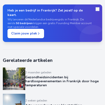
Heb je een bedrijf in Frankrijk? Zet jezelf op de
kaart.
Wij lanceren dé Nederlandse bedrijvengids in Frankrijk. De
eerste
50 bedrijven
krijgen een gratis Founding Member account
met speciale voordelen.
Claim jouw plek
Gerelateerde artikelen
2 maanden geleden
Gezondheidsincidenten bij
hardloopevenementen in Frankrijk door hoge
temperaturen
2 weken geleden