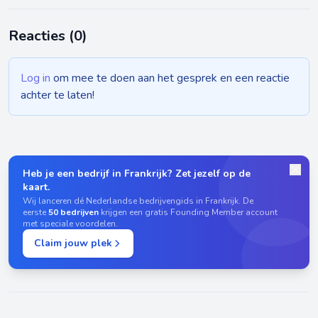
Reacties (
0
)
Log in
om mee te doen aan het gesprek en een reactie
achter te laten!
Heb je een bedrijf in Frankrijk? Zet jezelf op de
kaart.
Wij lanceren dé Nederlandse bedrijvengids in Frankrijk. De
eerste
50 bedrijven
krijgen een gratis Founding Member account
met speciale voordelen.
Claim jouw plek