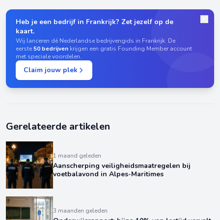
Heb je een bedrijf in Frankrijk? Zet jezelf op de
kaart.
Wij lanceren dé Nederlandse bedrijvengids in Frankrijk. De
eerste
50 bedrijven
krijgen een gratis Founding Member account
met speciale voordelen.
Claim jouw plek
Gerelateerde artikelen
1 maand geleden
Aanscherping veiligheidsmaatregelen bij
voetbalavond in Alpes-Maritimes
3 maanden geleden