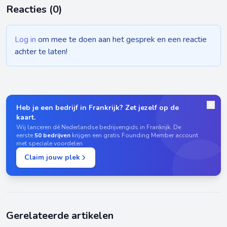
Reacties (
0
)
Log in
om mee te doen aan het gesprek en een reactie
achter te laten!
Heb je een bedrijf in Frankrijk? Zet jezelf op de
kaart.
Wij lanceren dé Nederlandse bedrijvengids in Frankrijk. De
eerste
50 bedrijven
krijgen een gratis Founding Member account
met speciale voordelen.
Claim jouw plek
Gerelateerde artikelen