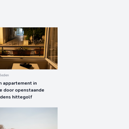
leden
in appartement in
e door openstaande
jdens hittegolf