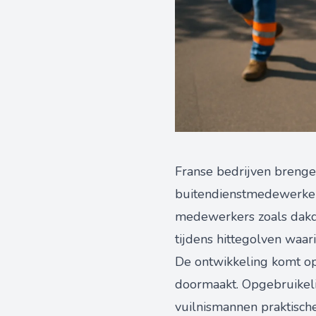
Franse bedrijven brenge
buitendienstmedewerkers
medewerkers zoals dakd
tijdens hittegolven wa
De ontwikkeling komt o
doormaakt. Opgebruikelij
vuilnismannen praktische