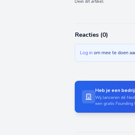
Deel dit artikel:
Reacties (
0
)
Log in
om mee te doen aan 
Heb je een bedrijf
Wij lanceren dé Nede
een gratis Founding