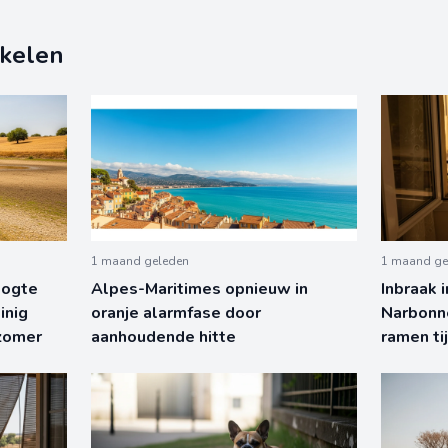
ikelen
1 maand geleden
1 maand ge
oogte
Alpes-Maritimes opnieuw in
Inbraak 
inig
oranje alarmfase door
Narbonn
 zomer
aanhoudende hitte
ramen ti