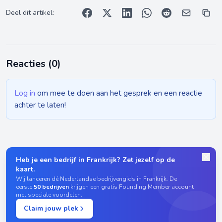
Deel dit artikel:
Reacties (
0
)
Log in
om mee te doen aan het gesprek en een reactie
achter te laten!
Heb je een bedrijf in Frankrijk? Zet jezelf op de
kaart.
Wij lanceren dé Nederlandse bedrijvengids in Frankrijk. De
eerste
50 bedrijven
krijgen een gratis Founding Member account
met speciale voordelen.
Claim jouw plek