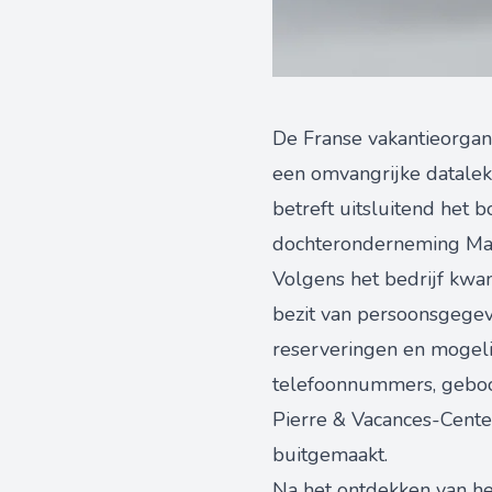
De Franse vakantieorgan
een omvangrijke datalek
betreft uitsluitend het 
dochteronderneming Maev
Volgens het bedrijf kwa
bezit van persoonsgegeven
reserveringen en mogeli
telefoonnummers, geboor
Pierre & Vacances-Cente
buitgemaakt.
Na het ontdekken van het