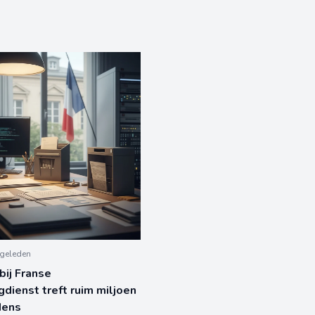
geleden
bij Franse
gdienst treft ruim miljoen
dens