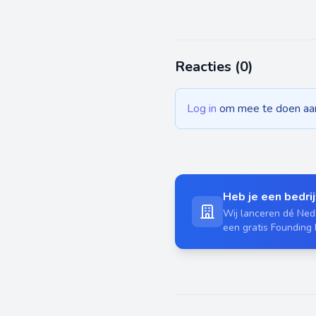
Reacties (
0
)
Log in
om mee te doen aan 
Heb je een bedrijf
Wij lanceren dé Nede
een gratis Founding