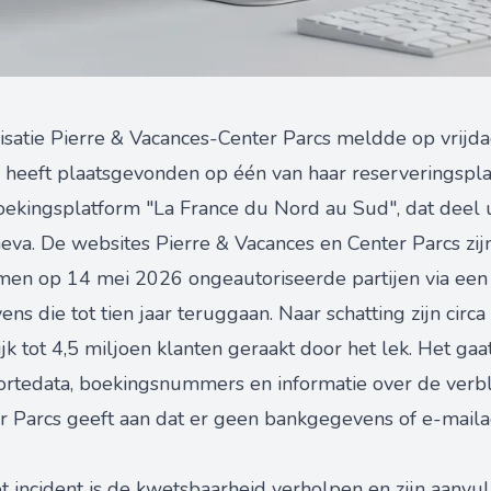
isatie Pierre & Vacances-Center Parcs meldde op vrijd
 heeft plaatsgevonden op één van haar reserveringspla
boekingsplatform "La France du Nord au Sud", dat deel 
a. De websites Pierre & Vacances en Center Parcs zijn 
men op 14 mei 2026 ongeautoriseerde partijen via een b
s die tot tien jaar teruggaan. Naar schatting zijn circa
jk tot 4,5 miljoen klanten geraakt door het lek. Het g
tedata, boekingsnummers en informatie over de verblij
r Parcs geeft aan dat er geen bankgegevens of e-maila
 incident is de kwetsbaarheid verholpen en zijn aanvu