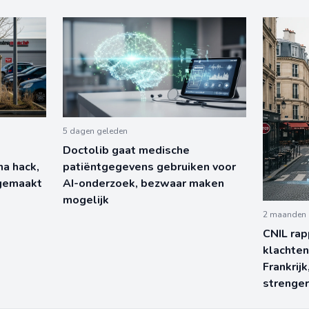
5 dagen geleden
Doctolib gaat medische
na hack,
patiëntgegevens gebruiken voor
tgemaakt
AI-onderzoek, bezwaar maken
mogelijk
2 maanden 
CNIL ra
klachten
Frankrijk
strenger