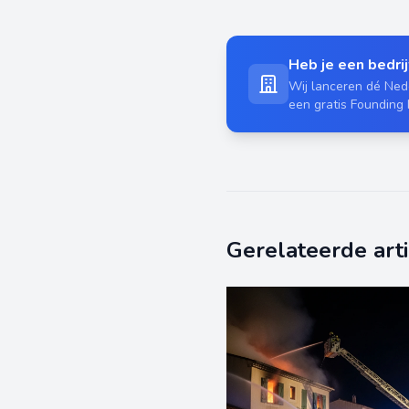
Heb je een bedrijf
Wij lanceren dé Nede
een gratis Founding
Gerelateerde art