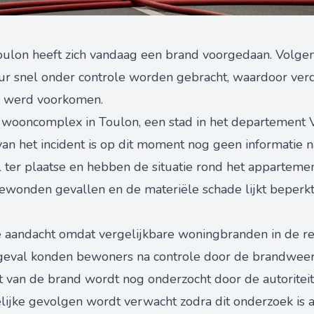
oulon heeft zich vandaag een brand voorgedaan. Volgen
ur snel onder controle worden gebracht, waardoor verd
 werd voorkomen.
 wooncomplex in Toulon, een stad in het departement Va
an het incident is op dit moment nog geen informatie n
ter plaatse en hebben de situatie rond het appartement
wonden gevallen en de materiële schade lijkt beperkt t
le aandacht omdat vergelijkbare woningbranden in de re
it geval konden bewoners na controle door de brandwee
t van de brand wordt nog onderzocht door de autoriteit
lijke gevolgen wordt verwacht zodra dit onderzoek is 