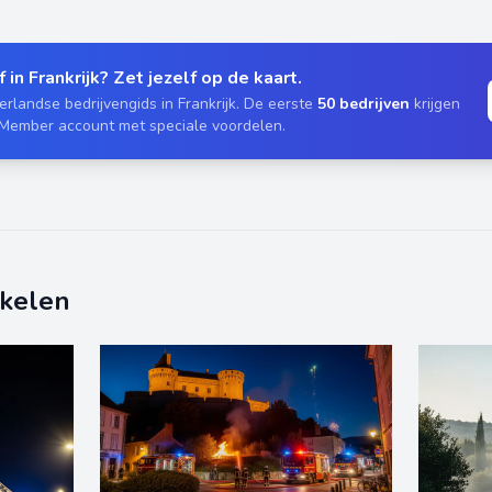
 in Frankrijk? Zet jezelf op de kaart.
rlandse bedrijvengids in Frankrijk. De eerste
50 bedrijven
krijgen
 Member account met speciale voordelen.
ikelen