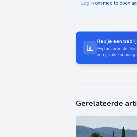
Log in
om mee te doen aan 
Heb je een bedrijf
Wij lanceren dé Nede
een gratis Founding
Gerelateerde art