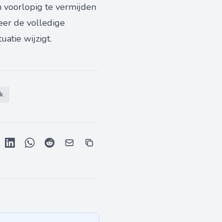
 voorlopig te vermijden
eer de volledige
atie wijzigt.
jk