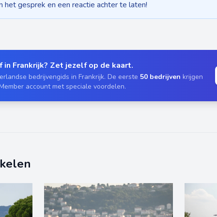
het gesprek en een reactie achter te laten!
 in Frankrijk? Zet jezelf op de kaart.
rlandse bedrijvengids in Frankrijk. De eerste
50 bedrijven
krijgen
 Member account met speciale voordelen.
ikelen