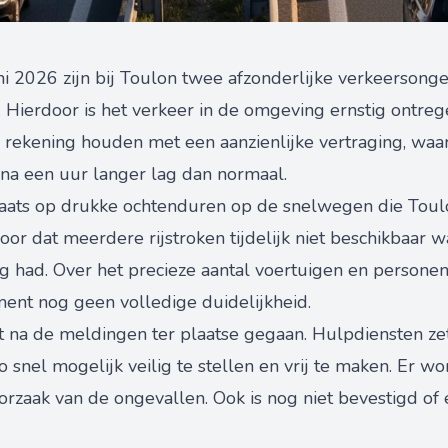
i 2026 zijn bij Toulon twee afzonderlijke verkeerson
Hierdoor is het verkeer in de omgeving ernstig ontreg
rekening houden met een aanzienlijke vertraging, waarb
ijna een uur langer lag dan normaal.
laats op drukke ochtenduren op de snelwegen die Toul
r dat meerdere rijstroken tijdelijk niet beschikbaar w
lg had. Over het precieze aantal voertuigen en personen
ment nog geen volledige duidelijkheid.
ect na de meldingen ter plaatse gegaan. Hulpdiensten ze
o snel mogelijk veilig te stellen en vrij te maken. Er 
rzaak van de ongevallen. Ook is nog niet bevestigd of e