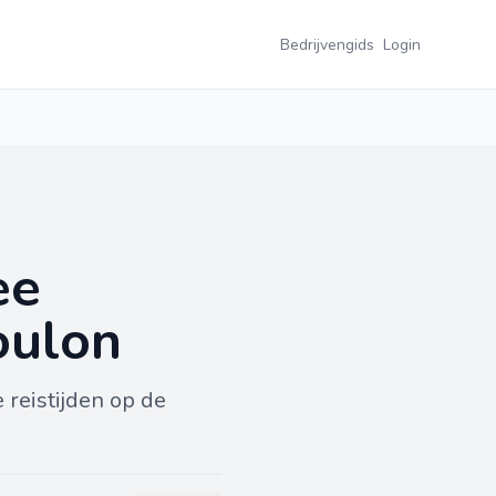
Bedrijvengids
Login
ee
oulon
 reistijden op de