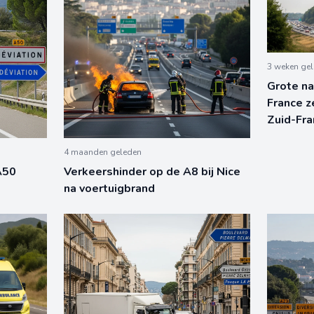
3 weken ge
Grote na
France z
Zuid-Fran
4 maanden geleden
A50
Verkeershinder op de A8 bij Nice
na voertuigbrand