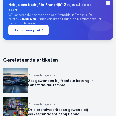
Heb je een bedrijf in Frankrijk? Zet jezelf op de
kaart.
Wij lanceren dé Nederlandse bedrijvengids in Frankrijk. De
eerste
50 bedrijven
krijgen een gratis Founding Member account
met speciale voordelen.
Claim jouw plek
Gerelateerde artikelen
2 maanden geleden
Zes gewonden bij frontale botsing in
Labastide-du-Temple
2 maanden geleden
Drie brandweerlieden gewond bij
verkeersincident nabij Bandol