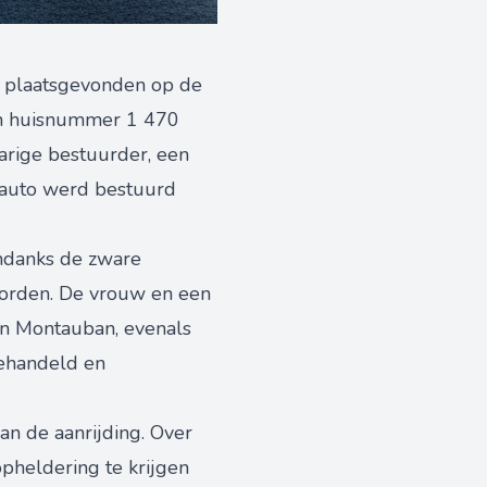
 plaatsgevonden op de
van huisnummer 1 470
arige bestuurder, een
e auto werd bestuurd
Ondanks de zware
worden. De vrouw en een
 in Montauban, evenals
behandeld en
n de aanrijding. Over
pheldering te krijgen