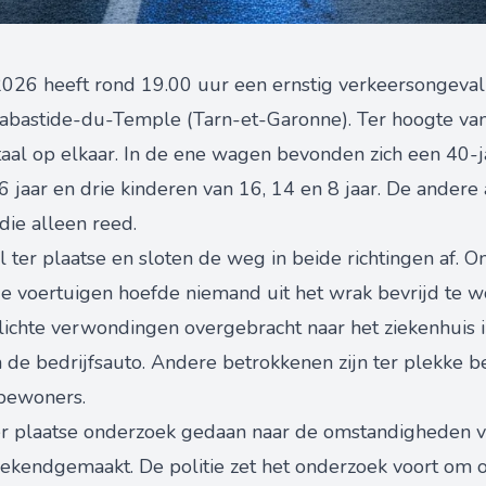
26 heeft rond 19.00 uur een ernstig verkeersongeval
 Labastide-du-Temple (Tarn-et-Garonne). Ter hoogte 
taal op elkaar. In de ene wagen bevonden zich een 40-j
6 jaar en drie kinderen van 16, 14 en 8 jaar. De ander
die alleen reed.
 ter plaatse en sloten de weg in beide richtingen af. 
e voertuigen hoefde niemand uit het wrak bevrijd te 
 lichte verwondingen overgebracht naar het ziekenhuis
 de bedrijfsauto. Andere betrokkenen zijn ter plekke 
bewoners.
r plaatse onderzoek gedaan naar de omstandigheden va
bekendgemaakt. De politie zet het onderzoek voort om o