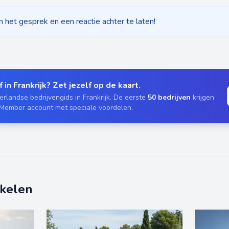
het gesprek en een reactie achter te laten!
 in Frankrijk? Zet jezelf op de kaart.
rlandse bedrijvengids in Frankrijk. De eerste
50 bedrijven
krijgen
 Member account met speciale voordelen.
ikelen