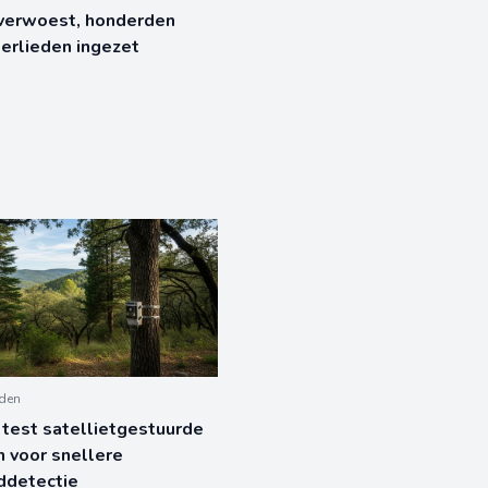
 verwoest, honderden
erlieden ingezet
eden
k test satellietgestuurde
 voor snellere
ddetectie