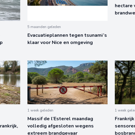
hectare
brandwe
5 maanden geleden
n
Evacuatieplannen tegen tsunami’s
op
klaar voor Nice en omgeving
1 week geleden
1 week gel
Massif de l’Esterel maandag
Frankrij
rankrijk,
volledig afgesloten wegens
sensoren
extreem brandgevaar
bosbran