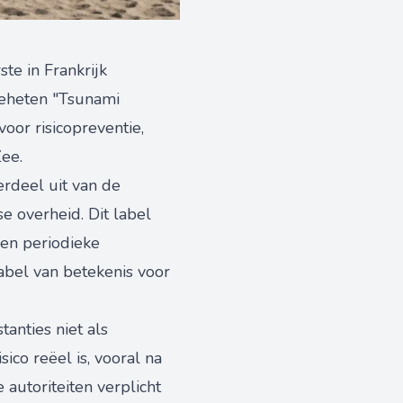
te in Frankrijk
geheten "Tsunami
oor risicopreventie,
Zee.
rdeel uit van de
 overheid. Dit label
en periodieke
label van betekenis voor
anties niet als
co reëel is, vooral na
autoriteiten verplicht