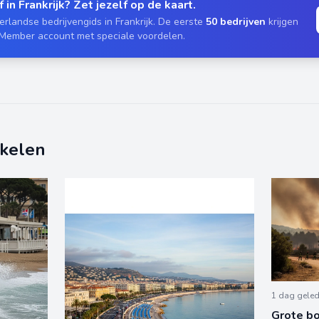
 in Frankrijk? Zet jezelf op de kaart.
rlandse bedrijvengids in Frankrijk. De eerste
50 bedrijven
krijgen
 Member account met speciale voordelen.
ikelen
1 dag gele
Grote bo