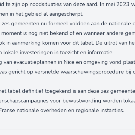
 te zijn op noodsituaties van deze aard. In mei 2023
n in het gebied al aangescherpt.
ze zes gemeenten nu formeel voldoen aan de nationale
dit moment is nog niet bekend of en wanneer andere ge
 in aanmerking komen voor dit label. De uitrol van het
 lokale investeringen in toezicht en informatie.
g van evacuatieplannen in Nice en omgeving vond plaa
was gericht op versnelde waarschuwingsprocedure bij 
 het label definitief toegekend is aan deze zes gemeent
nschapscampagnes voor bewustwording worden lokaal
Franse nationale overheden en regionale instanties.