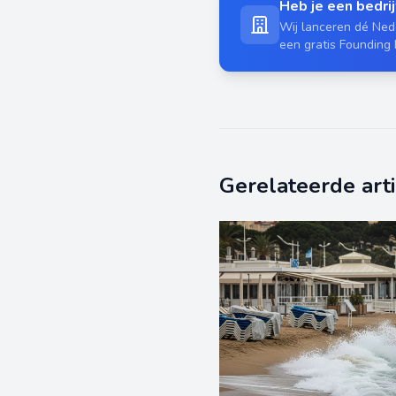
Heb je een bedrijf
Wij lanceren dé Nede
een gratis Founding
Gerelateerde art