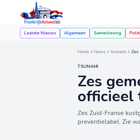
Laatste Nieuws
Algemeen
Samenleving
Polit
Home
News
tsunami
Zes 
TSUNAMI
Zes geme
officiee
Zes Zuid-Franse kust
preventielabel. Zie wa