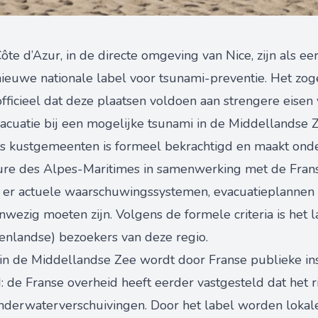
e d’Azur, in de directe omgeving van Nice, zijn als eers
ieuwe nationale label voor tsunami-preventie. Het zo
fficieel dat deze plaatsen voldoen aan strengere eisen v
acuatie bij een mogelijke tsunami in de Middellandse 
s kustgemeenten is formeel bekrachtigd en maakt onde
ture des Alpes-Maritimes in samenwerking met de Franse
 er actuele waarschuwingssystemen, evacuatieplannen 
nwezig moeten zijn. Volgens de formele criteria is het 
tenlandse) bezoekers van deze regio.
in de Middellandse Zee wordt door Franse publieke inst
e Franse overheid heeft eerder vastgesteld dat het risi
nderwaterverschuivingen. Door het label worden lokale 