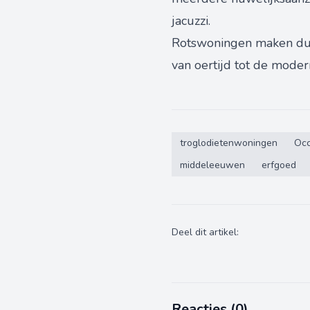
jacuzzi.
Rotswoningen maken duid
van oertijd tot de mode
troglodietenwoningen
Occ
middeleeuwen
erfgoed
Deel dit artikel:
Reacties (
0
)