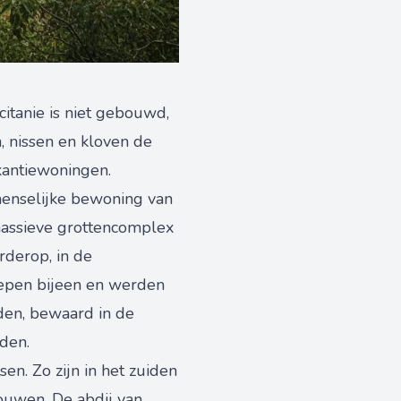
itanie is niet gebouwd,
, nissen en kloven de
akantiewoningen.
menselijke bewoning van
massieve grottencomplex
rderop, in de
oepen bijeen en werden
den, bewaard in de
den.
en. Zo zijn in het zuiden
houwen. De abdij van