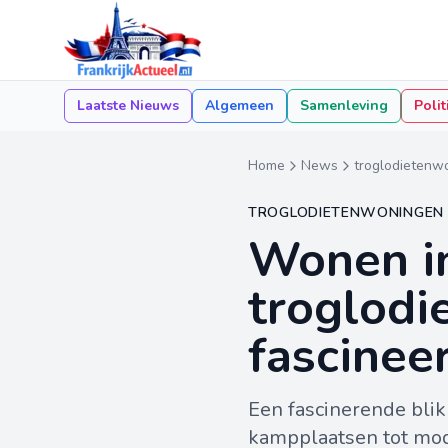
Laatste Nieuws
Algemeen
Samenleving
Polit
Home
News
troglodietenw
TROGLODIETENWONINGEN
Wonen in
troglodi
fascine
Een fascinerende blik
kampplaatsen tot mode