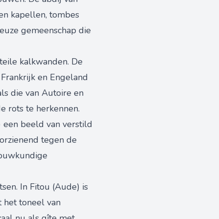
men kapellen, tombes
igieuze gemeenschap die
steile kalkwanden. De
Frankrijk en Engeland
als die van Autoire en
e rots te herkennen.
) een beeld van verstild
oorzienend tegen de
 bouwkundige
en. In Fitou (Aude) is
 het toneel van
aal nu als gîte met