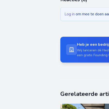
Log in
om mee te doen aan 
Heb je een bedrijf
Wij lanceren dé Nede
een gratis Founding
Gerelateerde art