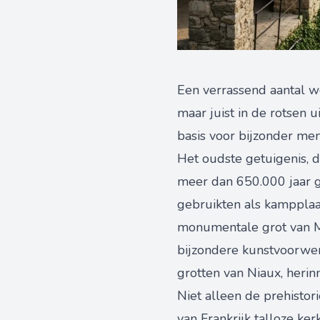
Een verrassend aantal wo
maar juist in de rotsen 
basis voor bijzonder men
Het oudste getuigenis, 
meer dan 650.000 jaar g
gebruikten als kampplaat
monumentale grot van Ma
bijzondere kunstvoorwer
grotten van Niaux, heri
Niet alleen de prehistori
van Frankrijk talloze ke