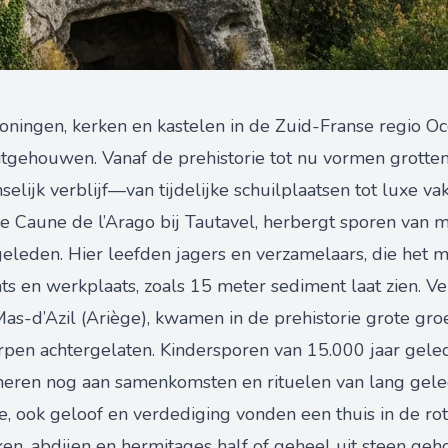
ningen, kerken en kastelen in de Zuid-Franse regio Occ
uitgehouwen. Vanaf de prehistorie tot nu vormen grotten
selijk verblijf—van tijdelijke schuilplaatsen tot luxe v
de Caune de l’Arago bij Tautavel, herbergt sporen van 
eleden. Hier leefden jagers en verzamelaars, die het 
s en werkplaats, zoals 15 meter sediment laat zien. Ve
s-d’Azil (Ariège), kwamen in de prehistorie grote gr
pen achtergelaten. Kindersporen van 15.000 jaar gele
nneren nog aan samenkomsten en rituelen van lang gele
e, ook geloof en verdediging vonden een thuis in de rots
rken, abdijen en hermitages half of geheel uit steen ge