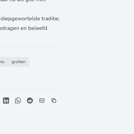
diepgewortelde traditie,
edragen en beleefd.
nis
grotten