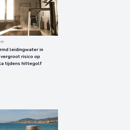
den
md leidingwater in
 vergroot risico op
la tijdens hittegolf