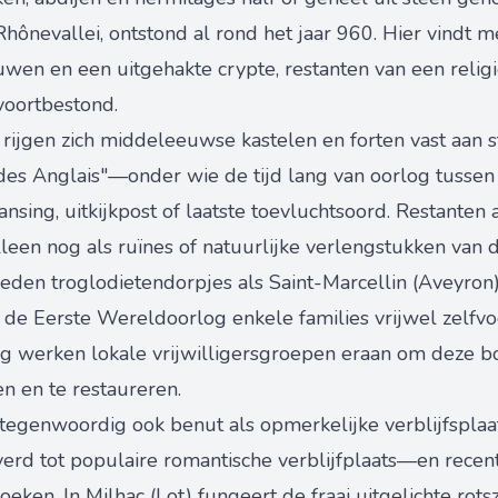
hônevallei, ontstond al rond het jaar 960. Hier vindt 
houwen en een uitgehakte crypte, restanten van een rel
voortbestond.
 rijgen zich middeleeuwse kastelen en forten vast aan 
s Anglais"—onder wie de tijd lang van oorlog tussen 
nsing, uitkijkpost of laatste toevluchtsoord. Restanten 
leen nog als ruïnes of natuurlijke verlengstukken van d
 bieden troglodietendorpjes als Saint-Marcellin (Aveyron
 de Eerste Wereldoorlog enkele families vrijwel zelfv
ig werken lokale vrijwilligersgroepen eraan om deze
n en te restaureren.
tegenwoordig ook benut als opmerkelijke verblijfsplaats
rd tot populaire romantische verblijfplaats—en recent
ken. In Milhac (Lot) fungeert de fraai uitgelichte rotsz