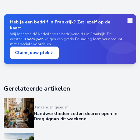
Heb je een bedrijf in Frankrijk? Zet jezelf op de
kaart.
Wij lanceren dé Nederlandse bedrijvengids in Frankrijk. De
eerste
50 bedrijven
krijgen een gratis Founding Member account
met speciale voordelen.
Claim jouw plek
Gerelateerde artikelen
3 maanden geleden
Handwerklieden zetten deuren open in
Draguignan dit weekend