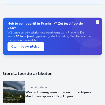
Heb je een bedrijf in Frankrijk? Zet jezelf op de
kaart.
Wij lanceren dé Nederlandse bedrijvengids in Frankrijk. De
eerste
50 bedrijven
krijgen een gratis Founding Member account
met speciale voordelen.
Claim jouw plek
Gerelateerde artikelen
1 maand geleden
Waarschuwing voor onweer in de Alpes-
Maritimes op maandag 15 juni