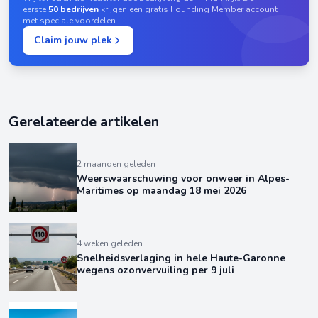
eerste
50 bedrijven
krijgen een gratis Founding Member account
met speciale voordelen.
Claim jouw plek
Gerelateerde artikelen
2 maanden geleden
Weerswaarschuwing voor onweer in Alpes-
Maritimes op maandag 18 mei 2026
4 weken geleden
Snelheidsverlaging in hele Haute-Garonne
wegens ozonvervuiling per 9 juli