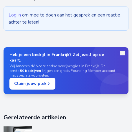
Log in
om mee te doen aan het gesprek en een reactie
achter te laten!
Heb je een bedrijf in Frankrijk? Zet jezelf op de
kaart.
Wij lanceren dé Nederlandse bedrijvengids in Frankrijk. De
eerste
50 bedrijven
krijgen een gratis Founding Member account
met speciale voordelen.
Claim jouw plek
Gerelateerde artikelen