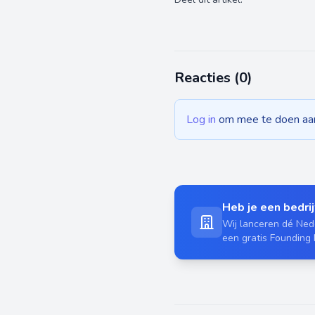
Reacties (
0
)
Log in
om mee te doen aan 
Heb je een bedrijf
Wij lanceren dé Nede
een gratis Founding