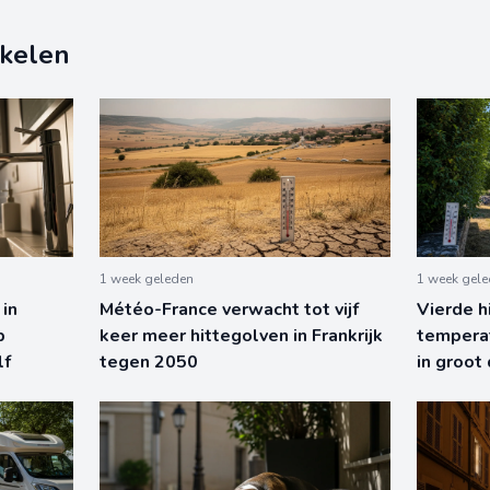
ikelen
1 week geleden
1 week gel
in
Météo-France verwacht tot vijf
Vierde h
p
keer meer hittegolven in Frankrijk
tempera
lf
tegen 2050
in groot 