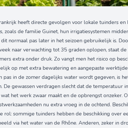
Frankrijk heeft directe gevolgen voor lokale tuinders e
zoals de familie Guinet, hun irrigatiesystemen midden 
jl dit normaal pas later in het seizoen gebruikelijk is. 
eek naar verwachting tot 35 graden oplopen, staat de
ers extra onder druk. Zo vangt men het risico op bes
ijk op met extra bewatering en aangepaste werktijde
pas in de zomer dagelijks water wordt gegeven, is het 
. De gewassen verdragen slecht dat de temperatuur in
 wat het werk zwaar maakt en de opbrengst onzeker. O
stwerkzaamheden nu extra vroeg in de ochtend. Beschi
ale rol: sommige tuinders hebben de beschikking over ee
beeld via het water van de Rhône. Anderen, zeker in drog