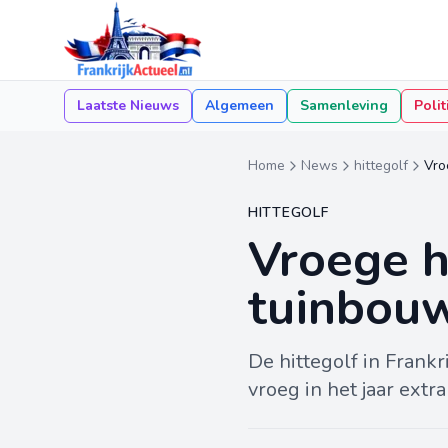
Laatste Nieuws
Algemeen
Samenleving
Polit
Home
News
hittegolf
Vro
HITTEGOLF
Vroege h
tuinbouw
De hittegolf in Frank
vroeg in het jaar ext