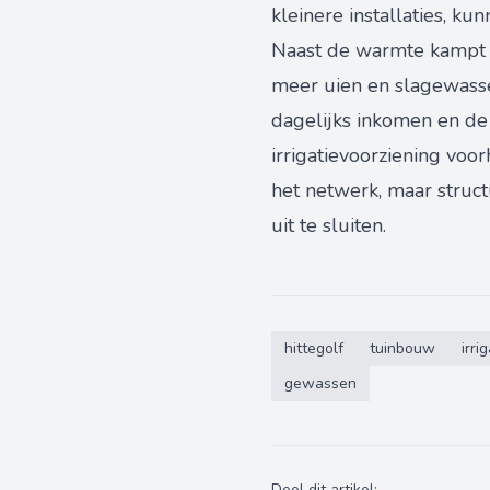
kleinere installaties, k
Naast de warmte kampt d
meer uien en slagewasse
dagelijks inkomen en de 
irrigatievoorziening voo
het netwerk, maar structu
uit te sluiten.
hittegolf
tuinbouw
irri
gewassen
Deel dit artikel: