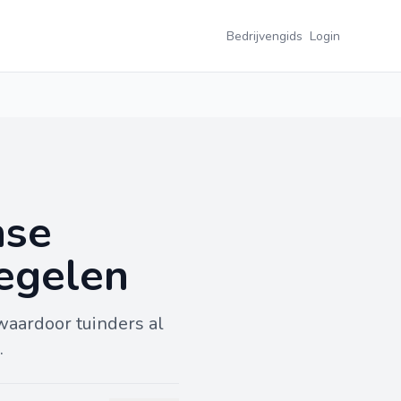
Bedrijvengids
Login
nse
egelen
waardoor tuinders al
.