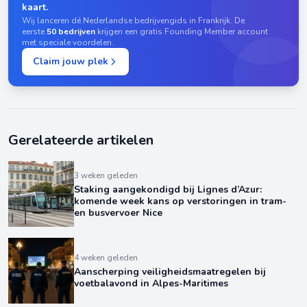
kaart.
Wij lanceren dé Nederlandse bedrijvengids in Frankrijk. De
eerste
50 bedrijven
krijgen een gratis Founding Member account
met speciale voordelen.
Claim jouw plek
Gerelateerde artikelen
3 weken geleden
Staking aangekondigd bij Lignes d’Azur:
komende week kans op verstoringen in tram-
en busvervoer Nice
4 weken geleden
Aanscherping veiligheidsmaatregelen bij
voetbalavond in Alpes-Maritimes