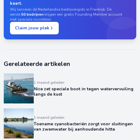
kaart.
Wij lanceren dé Nederlandse bedrijvengids in Frankrijk. De
eerste
50 bedrijven
krijgen een gratis Founding Member account
met speciale voordelen.
Claim jouw plek
Gerelateerde artikelen
1 maand geleden
Nice zet speciale boot in tegen watervervuiling
langs de kust
1 maand geleden
Toename cyanobacteriën zorgt voor sluitingen
van zwemwater bij aanhoudende hitte