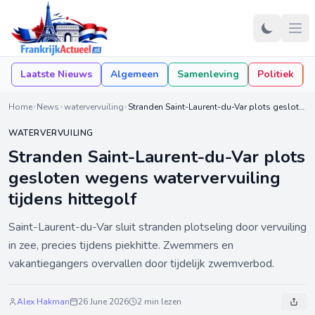
Laatste Nieuws
Algemeen
Samenleving
Politiek
Home
News
watervervuiling
Stranden Saint-Laurent-du-Var plots gesloten wegens watervervuiling tijdens hittegolf
WATERVERVUILING
Stranden Saint-Laurent-du-Var plots
gesloten wegens watervervuiling
tijdens hittegolf
Saint-Laurent-du-Var sluit stranden plotseling door vervuiling
in zee, precies tijdens piekhitte. Zwemmers en
vakantiegangers overvallen door tijdelijk zwemverbod.
Alex Hakman
26 June 2026
2 min lezen