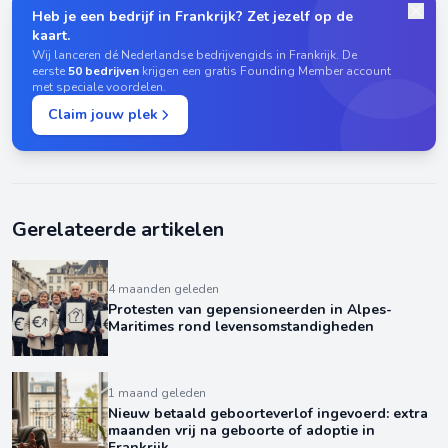
Heb je een bedrijf in Frankrijk? Zet jezelf op de
kaart.
Wij lanceren dé Nederlandse bedrijvengids in Frankrijk. De
eerste
50 bedrijven
krijgen een gratis Founding Member account
met speciale voordelen.
Claim jouw plek
Gerelateerde artikelen
4 maanden geleden
Protesten van gepensioneerden in Alpes-
Maritimes rond levensomstandigheden
1 maand geleden
Nieuw betaald geboorteverlof ingevoerd: extra
maanden vrij na geboorte of adoptie in
Frankrijk