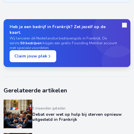
Heb je een bedrijf in Frankrijk? Zet jezelf op de
kaart.
Wij lanceren dé Nederlandse bedrijvengids in Frankrijk. De
eerste
50 bedrijven
krijgen een gratis Founding Member account
met speciale voordelen.
Claim jouw plek
Gerelateerde artikelen
5 maanden geleden
Debat over wet op hulp bij sterven opnieuw
uitgesteld in Frankrijk