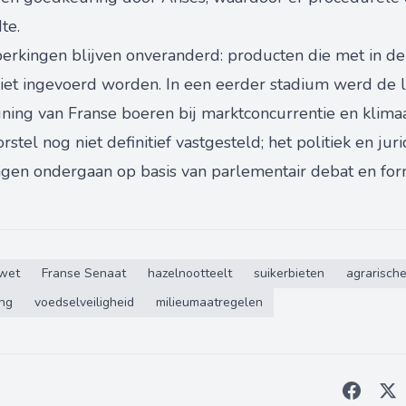
te.
rkingen blijven onveranderd: producten die met in d
niet ingevoerd worden. In een eerder stadium werd d
ing van Franse boeren bij marktconcurrentie en klimaatr
tel nog niet definitief vastgesteld; het politiek en juridi
ngen ondergaan op basis van parlementair debat en fo
wet
Franse Senaat
hazelnootteelt
suikerbieten
agrarische
ng
voedselveiligheid
milieumaatregelen