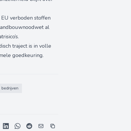
e EU verboden stoffen
e landbouwnoodwet al
isico’s.
sch traject is in volle
rmele goedkeuring.
 bedrijven