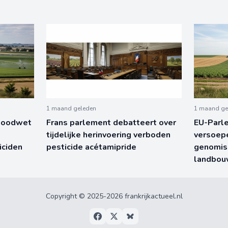
1 maand geleden
1 maand ge
 noodwet
Frans parlement debatteert over
EU-Parl
tijdelijke herinvoering verboden
versoepe
iciden
pesticide acétamipride
genomisc
landbo
Copyright © 2025-2026 frankrijkactueel.nl