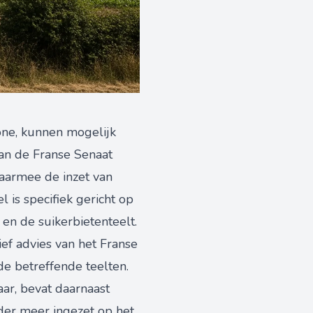
one, kunnen mogelijk
an de Franse Senaat
armee de inzet van
 is specifiek gericht op
en de suikerbietenteelt.
ief advies van het Franse
e betreffende teelten.
ar, bevat daarnaast
der meer ingezet op het