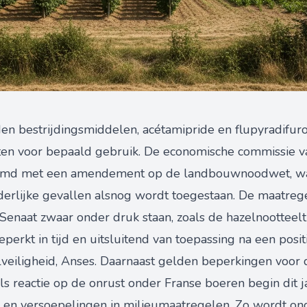
den bestrijdingsmiddelen, acétamipride en flupyradifur
aten voor bepaald gebruik. De economische commissie v
temd met een amendement op de landbouwnoodwet, wa
erlijke gevallen alsnog wordt toegestaan. De maatregel
Senaat zwaar onder druk staan, zoals de hazelnootteelt 
perkt in tijd en uitsluitend van toepassing na een posit
veiligheid, Anses. Daarnaast gelden beperkingen voor d
 reactie op de onrust onder Franse boeren begin dit ja
 en versoepelingen in milieumaatregelen. Zo wordt on