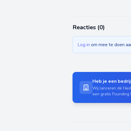
Reacties (
0
)
Log in
om mee te doen aan 
Heb je een bedrijf
Wij lanceren dé Nede
een gratis Founding