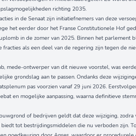
pslagmogelijkheden richting 2035.
cties in de Senaat zijn initiatiefnemers van deze versoe
ege het eerder door het Franse Constitutionele Hof gede
uplomb in de zomer van 2025. Binnen het parlement blij
e fracties als een deel van de regering zijn tegen de n
, mede-ontwerper van dit nieuwe voorstel, was eerde
lijke grondslag aan te passen. Ondanks deze wijziginge
atsplenum pas voorzien vanaf 29 juni 2026. Eerstvolge
ebat en mogelijke aanpassing, waarna definitieve ste
bouwgrond of bedrijven geldt dat deze wijziging, zodra
g biedt tot bestrijdingsmiddelen die nu verboden zijn. 
 en goedkeuring door Anses, waardoor er procedurele o