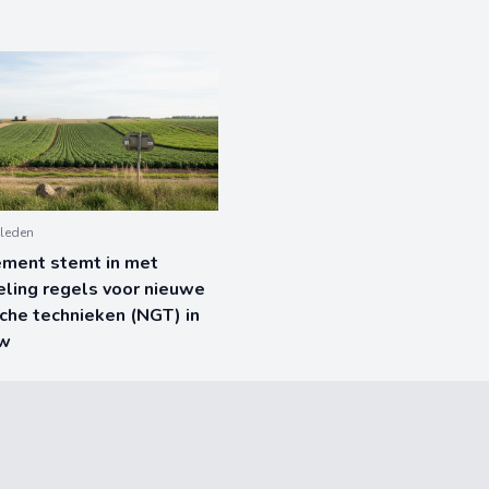
leden
ement stemt in met
ling regels voor nieuwe
he technieken (NGT) in
uw