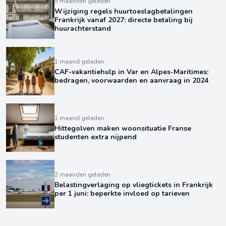
5 maanden geleden
Wijziging regels huurtoeslagbetalingen
Frankrijk vanaf 2027: directe betaling bij
huurachterstand
1 maand geleden
CAF-vakantiehulp in Var en Alpes-Maritimes:
bedragen, voorwaarden en aanvraag in 2024
1 maand geleden
Hittegolven maken woonsituatie Franse
studenten extra nijpend
2 maanden geleden
Belastingverlaging op vliegtickets in Frankrijk
per 1 juni: beperkte invloed op tarieven