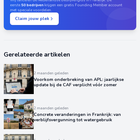
Wij lanceren dé Nederlandse bedrijvengids in Frankrijk. De
eerste
50 bedrijven
krijgen een gratis Founding Member account
met speciale voordelen.
Claim jouw plek
Gerelateerde artikelen
2 maanden geleden
Voorkom onderbreking van APL: jaarlijkse
update bij de CAF verplicht vóór zomer
2 maanden geleden
Concrete veranderingen in Frankrijk: van
verblijfsvergunning tot watergebruik