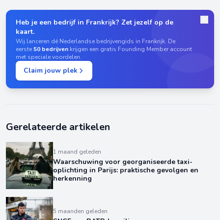
Heb je een bedrijf in Frankrijk? Zet jezelf op de
kaart.
Wij lanceren dé Nederlandse bedrijvengids in Frankrijk. De
eerste
50 bedrijven
krijgen een gratis Founding Member account
met speciale voordelen.
Claim jouw plek
Gerelateerde artikelen
1 maand geleden
Waarschuwing voor georganiseerde taxi-
oplichting in Parijs: praktische gevolgen en
herkenning
5 maanden geleden