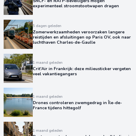
SNCF- en RATP-beveiligers mogen
experimenteel stroomstootwapen dragen
5 dagen geleden
Zomerwerkzaamheden veroorzaken langere
reistijden en afsluitingen op Paris OV, ook naar
luchthaven Charles-de-Gaulle
1 maand geleden
Crit'Air in Frankrijk: deze milieusticker vergeten
veel vakantiegangers
1 maand geleden
Drones controleren zwemgedrag in Île-de-
France tijdens hittegolf
1 maand geleden