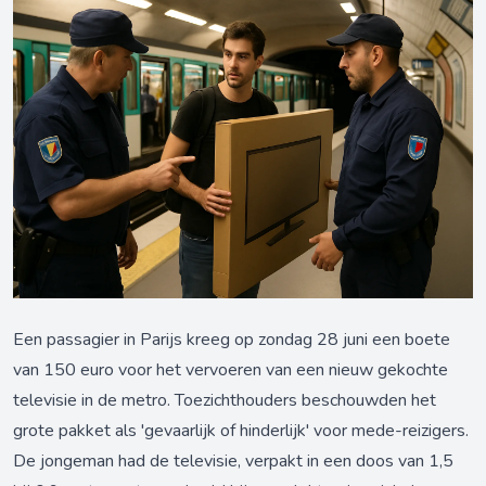
Een passagier in Parijs kreeg op zondag 28 juni een boete
van 150 euro voor het vervoeren van een nieuw gekochte
televisie in de metro. Toezichthouders beschouwden het
grote pakket als 'gevaarlijk of hinderlijk' voor mede-reizigers.
De jongeman had de televisie, verpakt in een doos van 1,5