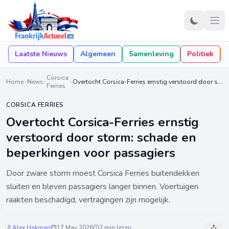
Laatste Nieuws
Algemeen
Samenleving
Politiek
Corsica
Home
News
Overtocht Corsica-Ferries ernstig verstoord door storm: schade en beperkingen voor passagiers
Ferries
CORSICA FERRIES
Overtocht Corsica-Ferries ernstig
verstoord door storm: schade en
beperkingen voor passagiers
Door zware storm moest Corsica Ferries buitendekken
sluiten en bleven passagiers langer binnen. Voertuigen
raakten beschadigd, vertragingen zijn mogelijk.
Alex Hakman
17 May 2026
2 min lezen