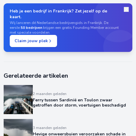
Heb je een bedrijf in Frankrijk? Zet jezelf op de
kaart.
Wij lanceren dé Nederlandse bedrijvengids in Frankrijk. De
eerste
50 bedrijven
krijgen een gratis Founding Member account
met speciale voordelen.
Claim jouw plek
Gerelateerde artikelen
2 maanden geleden
Ferry tussen Sardinië en Toulon zwaar
getroffen door storm, voertuigen beschadigd
3 maanden geleden
Hevige onweersbuien veroorzaken schade in