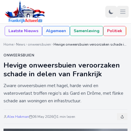
Laatste Nieuws
Algemeen
Samenleving
Politiek
Home
News
onweersbuien
Hevige onweersbuien veroorzaken schade in delen van Frankrijk
ONWEERSBUIEN
Hevige onweersbuien veroorzaken
schade in delen van Frankrijk
Zware onweersbuien met hagel, harde wind en
wateroverlast troffen regio's als Gard en Drôme, met flinke
schade aan woningen en infrastructuur.
Alex Hakman
06 May 2026
1 min lezen