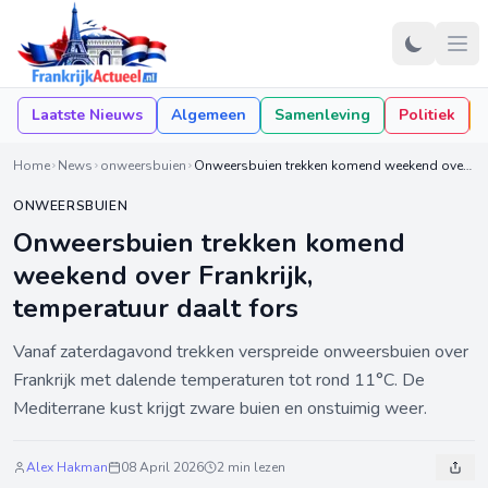
Laatste Nieuws
Algemeen
Samenleving
Politiek
Home
News
onweersbuien
Onweersbuien trekken komend weekend over Frankrijk, temperatuur daalt fors
ONWEERSBUIEN
Onweersbuien trekken komend
weekend over Frankrijk,
temperatuur daalt fors
Vanaf zaterdagavond trekken verspreide onweersbuien over
Frankrijk met dalende temperaturen tot rond 11°C. De
Mediterrane kust krijgt zware buien en onstuimig weer.
Alex Hakman
08 April 2026
2 min lezen