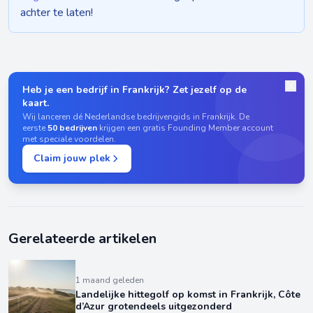
achter te laten!
Heb je een bedrijf in Frankrijk? Zet jezelf op de
kaart.
Wij lanceren dé Nederlandse bedrijvengids in Frankrijk. De
eerste
50 bedrijven
krijgen een gratis Founding Member account
met speciale voordelen.
Claim jouw plek
Gerelateerde artikelen
1 maand geleden
Landelijke hittegolf op komst in Frankrijk, Côte
d’Azur grotendeels uitgezonderd