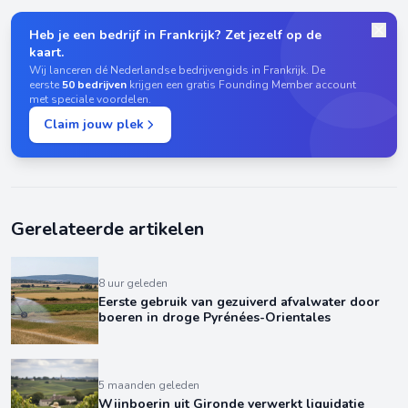
Heb je een bedrijf in Frankrijk? Zet jezelf op de
kaart.
Wij lanceren dé Nederlandse bedrijvengids in Frankrijk. De
eerste
50 bedrijven
krijgen een gratis Founding Member account
met speciale voordelen.
Claim jouw plek
Gerelateerde artikelen
8 uur geleden
Eerste gebruik van gezuiverd afvalwater door
boeren in droge Pyrénées-Orientales
5 maanden geleden
Wijnboerin uit Gironde verwerkt liquidatie