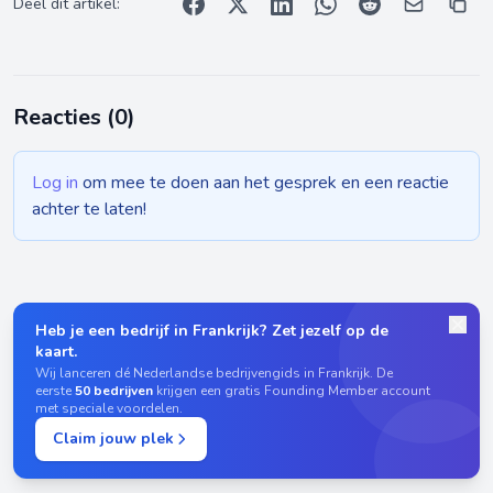
Deel dit artikel:
Reacties (
0
)
Log in
om mee te doen aan het gesprek en een reactie
achter te laten!
Heb je een bedrijf in Frankrijk? Zet jezelf op de
kaart.
Wij lanceren dé Nederlandse bedrijvengids in Frankrijk. De
eerste
50 bedrijven
krijgen een gratis Founding Member account
met speciale voordelen.
Claim jouw plek