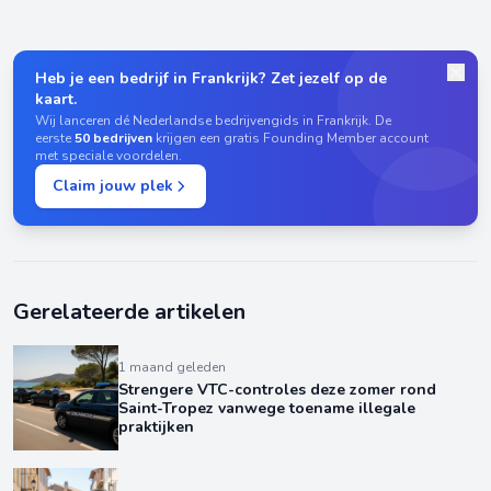
Heb je een bedrijf in Frankrijk? Zet jezelf op de
kaart.
Wij lanceren dé Nederlandse bedrijvengids in Frankrijk. De
eerste
50 bedrijven
krijgen een gratis Founding Member account
met speciale voordelen.
Claim jouw plek
Gerelateerde artikelen
1 maand geleden
Strengere VTC-controles deze zomer rond
Saint-Tropez vanwege toename illegale
praktijken