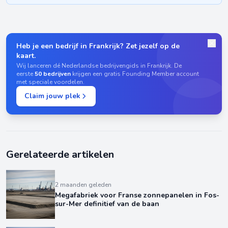
Heb je een bedrijf in Frankrijk? Zet jezelf op de
kaart.
Wij lanceren dé Nederlandse bedrijvengids in Frankrijk. De
eerste
50 bedrijven
krijgen een gratis Founding Member account
met speciale voordelen.
Claim jouw plek
Gerelateerde artikelen
2 maanden geleden
Megafabriek voor Franse zonnepanelen in Fos-
sur-Mer definitief van de baan