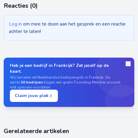
Reacties (
0
)
Log in
om mee te doen aan het gesprek en een reactie
achter te laten!
Heb je een bedrijf in Frankrijk? Zet jezelf op de
kaart.
Wij lanceren dé Nederlandse bedrijvengids in Frankrijk. De
eerste
50 bedrijven
krijgen een gratis Founding Member account
met speciale voordelen.
Claim jouw plek
Gerelateerde artikelen