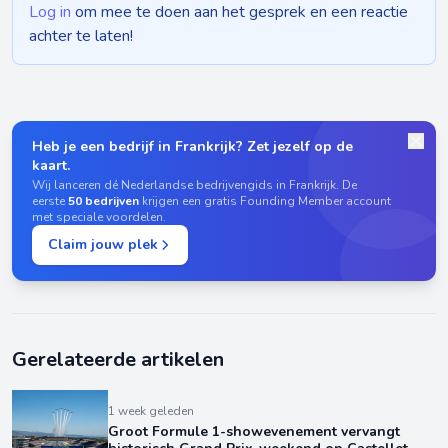
Log in
om mee te doen aan het gesprek en een reactie
achter te laten!
Heb je een bedrijf in Frankrijk? Zet jezelf op de
kaart.
Wij lanceren dé Nederlandse bedrijvengids in Frankrijk. De
eerste
50 bedrijven
krijgen een gratis Founding Member account
met speciale voordelen.
Claim jouw plek
Gerelateerde artikelen
1 week geleden
Groot Formule 1-showevenement vervangt